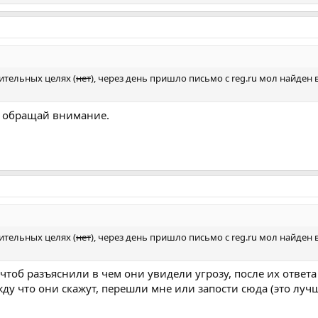
мительных целях (
нет
), через день пришло письмо с reg.ru мол найден
е обращай внимание.
мительных целях (
нет
), через день пришло письмо с reg.ru мол найден
у чтоб разъяснили в чем они увидели угрозу, после их ответа
жду что они скажут, перешли мне или запости сюда (это лучш