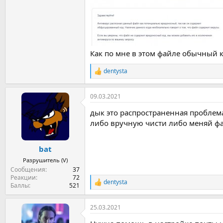
Как по мне в этом файле обычный к
dentysta
Р
е
а
09.03.2021
к
ц
дык это распространенная проблема
и
и
либо вручную чисти либо меняй фай
:
bat
Разрушитель (V)
Сообщения
37
Реакции
72
dentysta
Р
Баллы
521
е
а
25.03.2021
к
ц