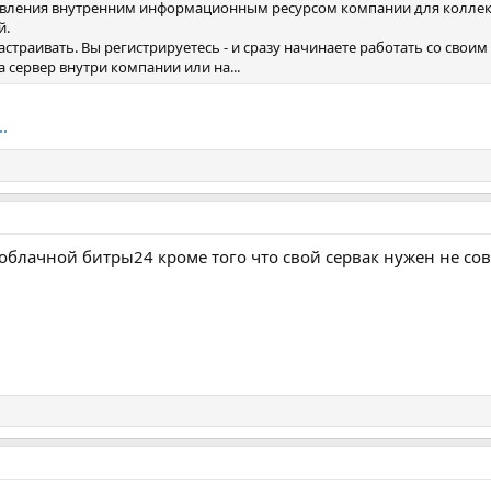
авления внутренним информационным ресурсом компании для коллект
й.
астраивать. Вы регистрируетесь - и сразу начинаете работать со сво
сервер внутри компании или на...
.
блачной битры24 кроме того что свой сервак нужен не сов