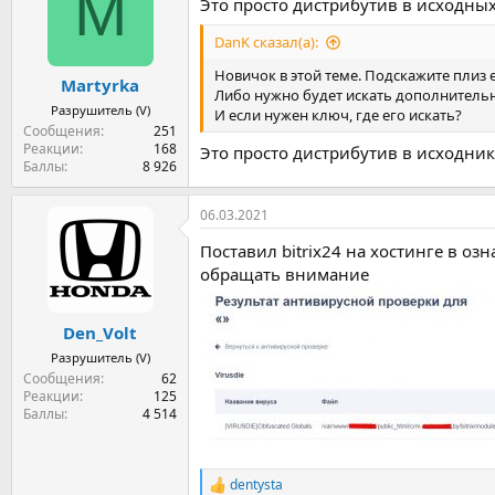
M
Это просто дистрибутив в исходны
и
и
DanK сказал(а):
:
Новичок в этой теме. Подскажите плиз 
Martyrka
Либо нужно будет искать дополнитель
Разрушитель (V)
И если нужен ключ, где его искать?
Сообщения
251
Реакции
168
Это просто дистрибутив в исходник
Баллы
8 926
06.03.2021
Поставил bitrix24 на хостинге в оз
обращать внимание
Den_Volt
Разрушитель (V)
Сообщения
62
Реакции
125
Баллы
4 514
dentysta
Р