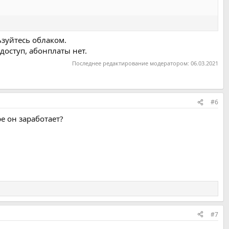
ьзуйтесь облаком.
доступ, абонплаты нет.
Последнее редактирование модератором:
06.03.2021
#6
е он заработает?
#7