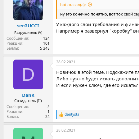
bat сказал(а):
ну это конечно понятно, вот ток свой с
У каждого свои требования и финан
serGUCCI
Например я развернул "коробку" вн
Разрушитель (V)
Сообщения
124
Реакции
101
Баллы
5 348
28.02.2021
D
Новичок в этой теме. Подскажите п
Либо нужно будет искать дополнит
И если нужен ключ, где его искать?
DanK
Созидатель (II)
Сообщения
5
Реакции
1
dentysta
Р
Баллы
24
е
а
28.02.2021
к
ц