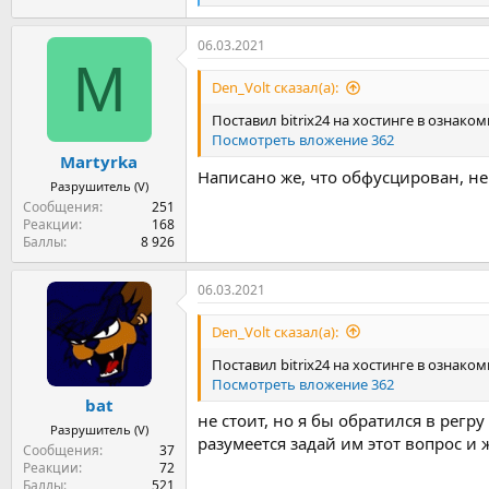
е
а
06.03.2021
к
M
ц
и
Den_Volt сказал(а):
и
:
Поставил bitrix24 на хостинге в ознако
Посмотреть вложение 362
Martyrka
Написано же, что обфусцирован, н
Разрушитель (V)
Сообщения
251
Реакции
168
Баллы
8 926
06.03.2021
Den_Volt сказал(а):
Поставил bitrix24 на хостинге в ознако
Посмотреть вложение 362
bat
не стоит, но я бы обратился в регр
Разрушитель (V)
разумеется задай им этот вопрос и 
Сообщения
37
Реакции
72
Баллы
521