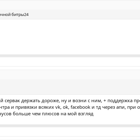
ачной битры24
ой сервак держать дороже, ну и возни с ним, + поддержка про
тра и привязки всяких vk, ok, facebook и тд через апи, при
инусов больше чем плюсов на мой взгляд