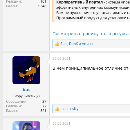
Реакции
101
Корпоративный портал
- система упр
Баллы
5 348
эффективных внутренних коммуникаци
Вам не нужно ничего устанавливать и н
Программный продукт для установки на 
Посмотреть страницу этого ресурса..
Soul
,
DanK
и
Amaini
Р
е
а
26.02.2021
к
ц
В чем принципиальное отличие от о
и
и
:
bat
Разрушитель (V)
Сообщения
37
Реакции
72
malininskiy
Р
Баллы
521
е
а
26.02.2021
к
ц