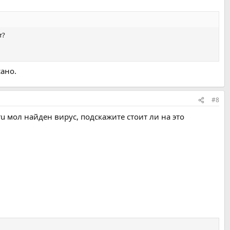
т?
ано.
#8
ru мол найден вирус, подскажите стоит ли на это