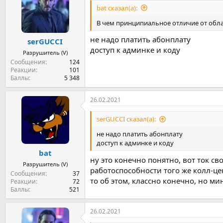
и
bat сказал(а):
и
:
В чем принципиальное отличие от обл
не надо платить абонплату
serGUCCI
доступ к админке и коду
Разрушитель (V)
Сообщения
124
Реакции
101
Баллы
5 348
26.02.2021
serGUCCI сказал(а):
не надо платить абонплату
доступ к админке и коду
bat
ну это конечно понятно, вот ток св
Разрушитель (V)
работоспособности того же колл-цен
Сообщения
37
то об этом, классно конечно, но м
Реакции
72
Баллы
521
26.02.2021