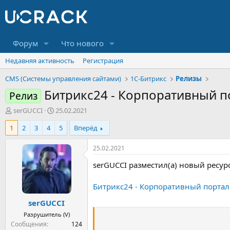
Форум
Что нового
Недавняя активность
Регистрация
CMS (Системы управления сайтами)
1С-Битрикс
Релизы
Битрикс24 - Корпоративный п
Релиз
А
Д
serGUCCI
25.02.2021
в
а
1
2
3
4
5
Вперёд
т
т
о
а
р
н
25.02.2021
т
а
serGUCCI разместил(а) новый ресурс
е
ч
м
а
ы
л
Битрикс24 - Корпоративный портал
а
serGUCCI
Разрушитель (V)
Сообщения
124