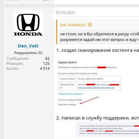
07.03.2021
bat сказал(а):
не стоит, но я бы обратился в регру что
разумеется задай им этот вопрос и жду 
Den_Volt
1. создал сканирование хостинга на
Разрушитель (V)
Сообщения
62
Реакции
125
Баллы
4 514
2. Написал в службу поддержки, вот