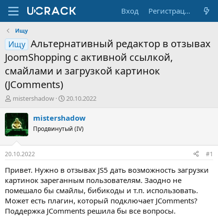
Вход
Регистрация
Ищу
Альтернативный редактор в отзывах
Ищу
JoomShopping с активной ссылкой,
смайлами и загрузкой картинок
(JComments)
А
Д
mistershadow
20.10.2022
в
а
т
т
mistershadow
о
а
Продвинутый (IV)
р
н
т
а
е
ч
20.10.2022
#1
м
а
ы
л
Привет. Нужно в отзывах JS5 дать возможность загрузки
а
картинок зареганным пользователям. Заодно не
помешало бы смайлы, бибикоды и т.п. использовать.
Может есть плагин, который подключает JComments?
Поддержка JComments решила бы все вопросы.