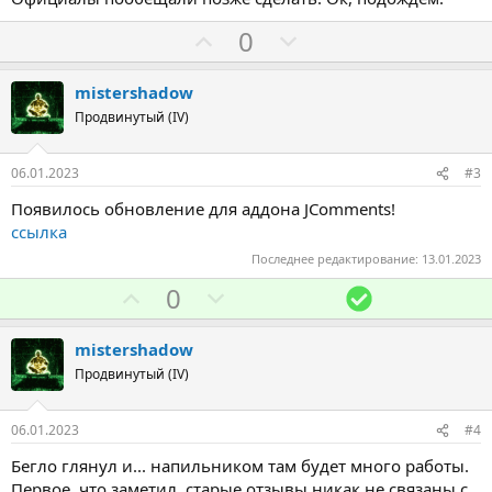
З
П
0
а
р
о
mistershadow
т
Продвинутый (IV)
и
в
06.01.2023
#3
Появилось обновление для аддона JComments!
ссылка
Последнее редактирование:
13.01.2023
З
П
Р
0
а
р
е
о
ш
mistershadow
т
е
Продвинутый (IV)
и
н
в
и
06.01.2023
#4
е
Бегло глянул и... напильником там будет много работы.
Первое, что заметил, старые отзывы никак не связаны с