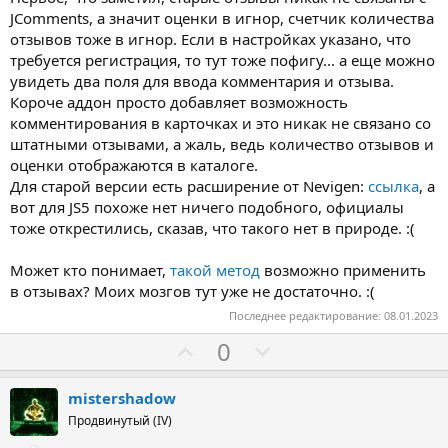
JComments, а значит оценки в игнор, счетчик количества
отзывов тоже в игнор. Если в настройках указано, что
требуется регистрация, то тут тоже пофигу... а еще можно
увидеть два поля для ввода комментария и отзыва.
Короче аддон просто добавляет возможность
комментирования в карточках и это никак не связано со
штатными отзывами, а жаль, ведь количество отзывов и
оценки отображаются в каталоге.
Для старой версии есть расширение от Nevigen:
ссылка
, а
вот для JS5 похоже нет ничего подобного, официалы
тоже открестились, сказав, что такого нет в природе. :(
Может кто понимает,
такой метод
возможно применить
в отзывах? Моих мозгов тут уже не достаточно. :(
Последнее редактирование:
08.01.2023
З
П
0
а
р
о
mistershadow
т
Продвинутый (IV)
и