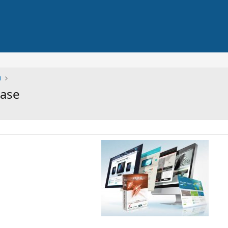
ы
ease