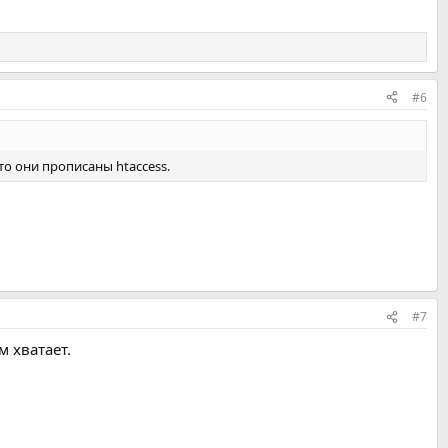
#6
то они прописаны htaccess.
#7
 хватает.