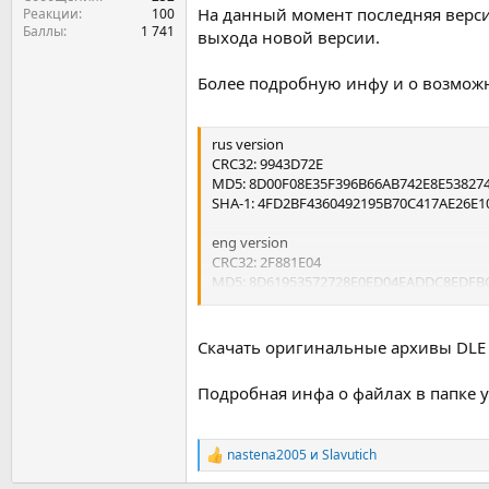
На данный момент последняя версия
Реакции
100
Баллы
1 741
выхода новой версии.
Более подробную инфу и о возможн
rus version
CRC32: 9943D72E
MD5: 8D00F08E35F396B66AB742E8E53827
SHA-1: 4FD2BF4360492195B70C417AE26E
eng version
CRC32: 2F881E04
MD5: 8D61953572728E0ED04EADDC8EDFB
SHA-1: 5924687FD2F440F7409304F1DDA4
хэш суммы активны на момент заливки 
Скачать оригинальные архивы DLE 
Подробная инфа о файлах в папке у
nastena2005
и
Slavutich
Р
е