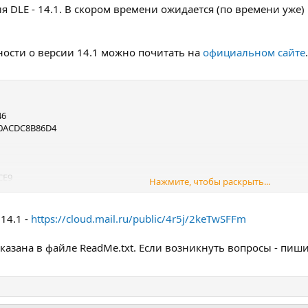
 DLE - 14.1. В скором времени ожидается (по времени уже)
ости о версии 14.1 можно почитать на
официальном сайте
.
46
10ACDC8B86D4
CE9
Нажмите, чтобы раскрыть...
E2948AED5EFE
архивов в облако.
14.1 -
https://cloud.mail.ru/public/4r5j/2keTwSFFm
казана в файле ReadMe.txt. Если возникнуть вопросы - пиши