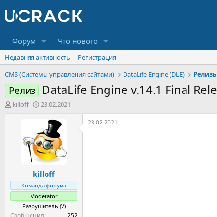
Форум
Что нового
Недавняя активность
Регистрация
CMS (Системы управления сайтами)
DataLife Engine (DLE)
Релиз
DataLife Engine v.14.1 Final Rel
Релиз
А
Д
killoff
23.02.2021
в
а
т
т
23.02.2021
о
а
р
н
т
а
е
ч
м
а
killoff
ы
л
а
Команда форума
Moderator
Разрушитель (V)
Сообщения
252