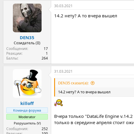
а
30.03.2021
к
ц
14.2 нету? А то вчера вышел
и
и
:
DEN35
Созидатель (II)
Сообщения
17
Реакции
1
Баллы
264
31.03.2021
DEN35 сказал(а):
14.2 нету? А то вчера вышел
killoff
Команда форума
Вчера только "DataLife Engine v.14
Moderator
только в середине апреля стоит ож
Разрушитель (V)
Сообщения
252
Реакции
100