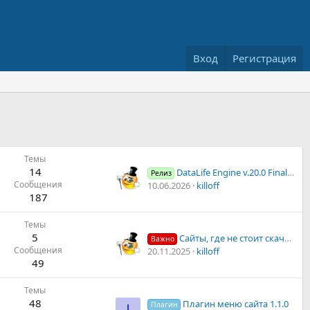
Вход
Регистрация
Темы
14
DataLife Engine v.20.0 Final Release
Релиз
Сообщения
10.06.2026
killoff
187
Темы
5
Сайты, где не стоит скачивать DLE
Важно
Сообщения
20.11.2025
killoff
49
Темы
48
Плагин меню сайта 1.1.0
Плагин
I