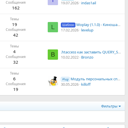
Сообщения
19.07.2026
indas1ail
162
Темы
19
Moplay (1.1.0) - Киношаблон DLE для фильмов, телешоу и потокового видео
Шаблон
L
Сообщения
17.02.2026
levelup
42
Темы
4
.htaccess как заставить QUERY_STRING понимать слэш
B
Сообщения
10.02.2022
Bronzo
32
Темы
6
Модуль персональных списков/закладок
Ищу
Сообщения
30.05.2026
killoff
19
Фильтры