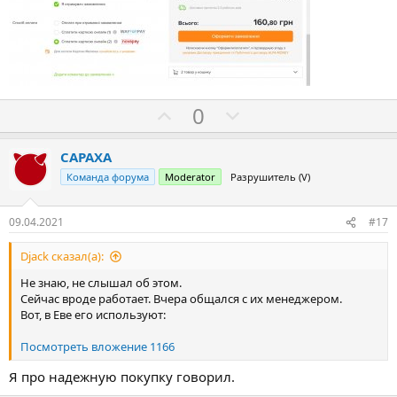
З
П
0
а
р
о
CAPAXA
т
Команда форума
Moderator
Разрушитель (V)
и
в
09.04.2021
#17
Djack сказал(а):
Не знаю, не слышал об этом.
Сейчас вроде работает. Вчера общался с их менеджером.
Вот, в Еве его используют:
Посмотреть вложение 1166
Я про надежную покупку говорил.