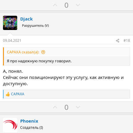
З
П
0
а
р
о
Djack
т
Разрушитель (V)
и
в
09.04.2021
#18
CAPAXA сказал(а):
Я про надежную покупку говорил.
А, понял.
Сейчас они позиционируют эту услугу, как активную и
доступную.
CAPAXA
Р
е
З
П
0
а
к
а
р
ц
о
и
Phoenix
и
т
Создатель (I)
: