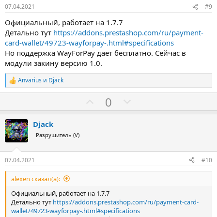
в
07.04.2021
#9
Официальный, работает на 1.7.7
Детально тут
https://addons.prestashop.com/ru/payment-
card-wallet/49723-wayforpay-.html#specifications
Но поддержка WayForPay дает бесплатно. Сейчас в
модули закину версию 1.0.
Anvarius
и
Djack
Р
е
З
П
0
а
к
а
р
ц
о
и
Djack
и
т
Разрушитель (V)
:
и
в
07.04.2021
#10
alexen сказал(а):
Официальный, работает на 1.7.7
Детально тут
https://addons.prestashop.com/ru/payment-card-
wallet/49723-wayforpay-.html#specifications