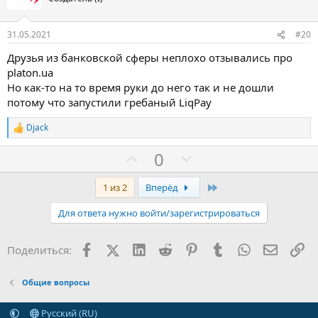
:
и
в
31.05.2021
#20
Друзья из банковской сферы неплохо отзывались про
platon.ua
Но как-то на то время руки до него так и не дошли
потому что запустили гребаный LiqPay
Djack
Р
е
З
П
0
а
к
а
р
ц
о
Последняя
1 из 2
Вперёд
и
и
т
:
Для ответа нужно войти/зарегистрироваться
и
в
Facebook
X (Twitter)
LinkedIn
Reddit
Pinterest
Tumblr
WhatsApp
Электр
Сс
Поделиться:
Общие вопросы
Русский (RU)