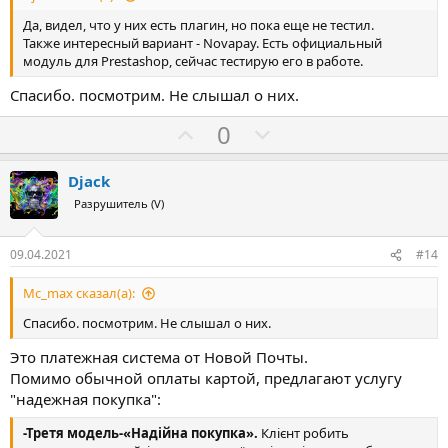
Да, видел, что у них есть плагин, но пока еще не тестил.
Также интересный вариант - Novapay. Есть официальный
модуль для Prestashop, сейчас тестирую его в работе.
Спасибо. посмотрим. Не слышал о них.
З
П
0
а
р
о
Djack
т
Разрушитель (V)
и
в
09.04.2021
#14
Mc_max сказал(а):
Спасибо. посмотрим. Не слышал о них.
Это платежная система от Новой Почты.
Помимо обычной оплаты картой, предлагают услугу
"надежная покупка":
-Третя модель-«Надійна покупка».
Клієнт робить