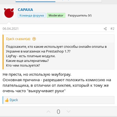
CAPAXA
Команда форума
Moderator
Разрушитель (V)
06.04.2021
#2
Djack сказал(а):
Подскажите, кто какие использует способы онлайн оплаты в
Украине в магазинах на Prestashop 1.7?
LiqPay - есть платные модули.
Какие еще альтернативы?
Кто чем пользуется?
Не преста, но использую wayforpay.
Основная причина - разрешают положить комиссию на
плательщика, в отличии от ликпея, который к тому же
очень часто "выкручивает руки"
Djack
Р
е
З
П
0
а
к