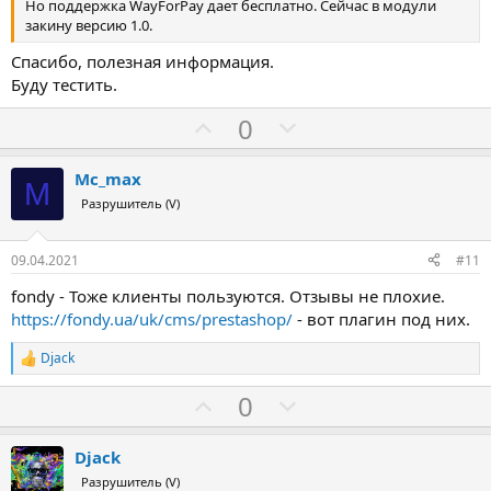
Но поддержка WayForPay дает бесплатно. Сейчас в модули
закину версию 1.0.
Спасибо, полезная информация.
Буду тестить.
З
П
0
а
р
о
Mc_max
M
т
Разрушитель (V)
и
в
09.04.2021
#11
fondy - Тоже клиенты пользуются. Отзывы не плохие.
https://fondy.ua/uk/cms/prestashop/
- вот плагин под них.
Djack
Р
е
З
П
0
а
к
а
р
ц
о
и
Djack
и
т
Разрушитель (V)
: