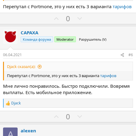
Перепутал с Portmone, это у них есть 3 варианта
тарифов
З
П
0
а
р
о
CAPAXA
т
Команда форума
Moderator
Разрушитель (V)
и
в
06.04.2021
#6
Djack сказал(а):
Перепутал с Portmone, это у них есть 3 варианта
тарифов
Мне лично понравилось. Быстро подключили. Вовремя
выплаты. Есть мобильное приложение.
Djack
Р
е
З
П
0
а
к
а
р
ц
о
и
alexen
A
и