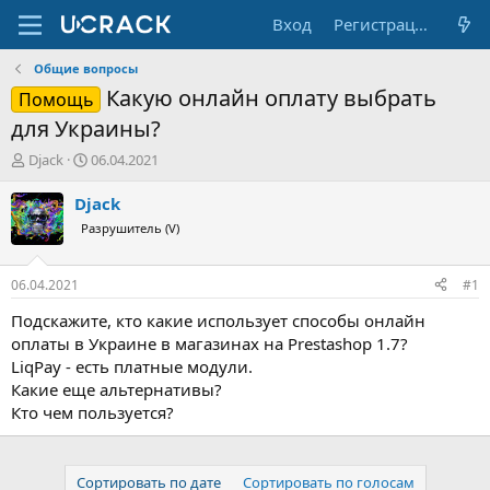
Вход
Регистрация
Общие вопросы
Какую онлайн оплату выбрать
Помощь
для Украины?
А
Д
Djack
06.04.2021
в
а
т
т
Djack
о
а
Разрушитель (V)
р
н
т
а
е
ч
06.04.2021
#1
м
а
ы
л
Подскажите, кто какие использует способы онлайн
а
оплаты в Украине в магазинах на Prestashop 1.7?
LiqPay - есть платные модули.
Какие еще альтернативы?
Кто чем пользуется?
Сортировать по дате
Сортировать по голосам