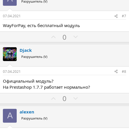
т
Разрушитель (V)
:
и
в
07.04.2021
#7
WayForPay, есть бесплатный модуль
З
П
0
а
р
о
Djack
т
Разрушитель (V)
и
в
07.04.2021
#8
Официальный модуль?
На Prestashop 1.7.7 работает нормально?
З
П
0
а
р
о
alexen
A
т
Разрушитель (V)
и