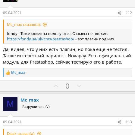
и
в
09.04.2021
#12
Mc_max сказал(а):
fondy - Тоже клиенты пользуются. Отзывы не плохие.
https://fondy.ua/uk/cms/prestashop/
- вот плагин под них.
Да, видел, что у них есть плагин, но пока еще не тестил.
Также интересный вариант - Novapay. Есть официальный
модуль для Prestashop, сейчас тестирую его в работе.
Mc_max
Р
е
З
П
0
а
к
а
р
ц
о
и
Mc_max
M
и
т
Разрушитель (V)
:
и
в
09.04.2021
#13
Djack сказал(а):