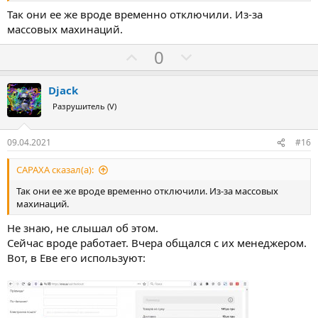
Так они ее же вроде временно отключили. Из-за
массовых махинаций.
З
П
0
а
р
о
Djack
т
Разрушитель (V)
и
в
09.04.2021
#16
CAPAXA сказал(а):
Так они ее же вроде временно отключили. Из-за массовых
махинаций.
Не знаю, не слышал об этом.
Сейчас вроде работает. Вчера общался с их менеджером.
Вот, в Еве его используют: