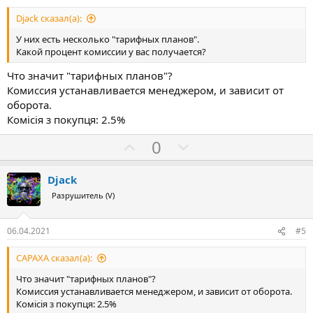
Djack сказал(а):
У них есть несколько "тарифных планов".
Какой процент комиссии у вас получается?
Что значит "тарифных планов"?
Комиссия устанавливается менеджером, и зависит от
оборота.
Комісія з покупця: 2.5%
З
П
0
а
р
о
Djack
т
Разрушитель (V)
и
в
06.04.2021
#5
CAPAXA сказал(а):
Что значит "тарифных планов"?
Комиссия устанавливается менеджером, и зависит от оборота.
Комісія з покупця: 2.5%