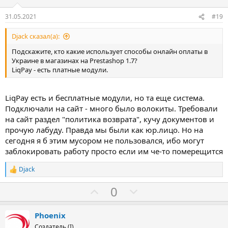
и
в
31.05.2021
#19
Djack сказал(а):
Подскажите, кто какие использует способы онлайн оплаты в
Украине в магазинах на Prestashop 1.7?
LiqPay - есть платные модули.
LiqPay есть и бесплатные модули, но та еще система.
Подключали на сайт - много было волокиты. Требовали
на сайт раздел "политика возврата", кучу документов и
прочую лабуду. Правда мы были как юр.лицо. Но на
сегодня я б этим мусором не пользовался, ибо могут
заблокировать работу просто если им че-то померещится
Djack
Р
е
З
П
0
а
к
а
р
ц
о
и
Phoenix
и
т
Создатель (I)