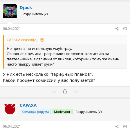
а
р
ц
о
и
Djack
и
т
Разрушитель (V)
:
и
в
06.04.2021
#3
CAPAXA сказал(а):
Не преста, но использую wayforpay.
Основная причина - разрешают положить комиссию на
плательщика, в отличии от ликпея, который к тому же очень
часто "выкручивает руки"
У них есть несколько "тарифных планов".
Какой процент комиссии у вас получается?
З
П
0
а
р
о
CAPAXA
т
Команда форума
Moderator
Разрушитель (V)
и
в
06.04.2021
#4