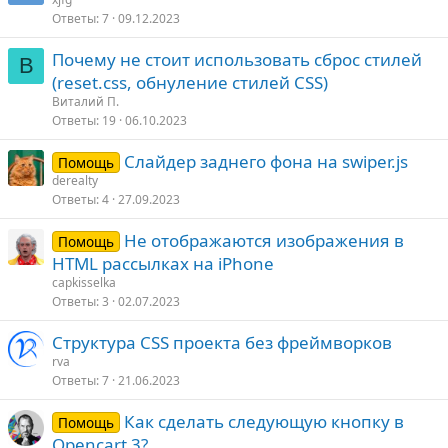
Ответы
7
09.12.2023
Почему не стоит использовать сброс стилей
В
(reset.css, обнуление стилей CSS)
Виталий П.
Ответы
19
06.10.2023
Слайдер заднего фона на swiper.js
Помощь
derealty
Ответы
4
27.09.2023
Не отображаются изображения в
Помощь
HTML рассылках на iPhone
capkisselka
Ответы
3
02.07.2023
Структура CSS проекта без фреймворков
rva
Ответы
7
21.06.2023
Как сделать следующую кнопку в
Помощь
Opencart 3?