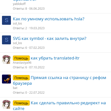
yablokoff
Ответы
8
06.06.2023
Как по умному использовать hsla?
S
sol_los
Ответы
2
19.03.2023
SVG как symbol - как залить внутри?
S
sol_los
Ответы
6
07.02.2023
как убрать translated-ltr
Помощь
Anastasiya96
Ответы
6
07.10.2022
Прямая ссылка на страницу с рефом
Помощь
браузера
bat
Ответы
0
22.07.2022
Как сделать правильно редирект на
Помощь
сайте