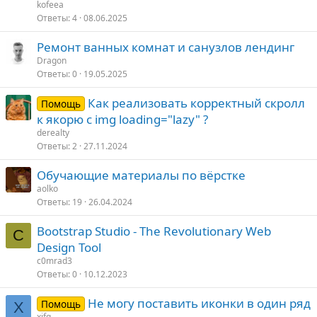
kofeea
Ответы
4
08.06.2025
Ремонт ванных комнат и санузлов лендинг
Dragon
Ответы
0
19.05.2025
Как реализовать корректный скролл
Помощь
к якорю с img loading="lazy" ?
derealty
Ответы
2
27.11.2024
Обучающие материалы по вёрстке
aolko
Ответы
19
26.04.2024
Bootstrap Studio - The Revolutionary Web
C
Design Tool
c0mrad3
Ответы
0
10.12.2023
Не могу поставить иконки в один ряд
Помощь
X
xjfg