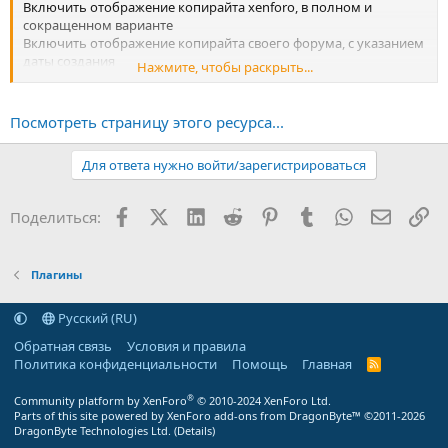
Включить отображение копирайта xenforo, в полном и
сокращенном варианте
Включить отображение копирайта своего форума, с указанием
даты создания
Нажмите, чтобы раскрыть...
Включить отображение копирайта перевода
Включить отображение копирайта дизайна
Включить отображение копирайта поддержки
Посмотреть страницу этого ресурса...
Включить отображение своего текста, с поддержкой
форматирования html
Для ответа нужно войти/зарегистрироваться
Включить блок для...
Facebook
X (Twitter)
LinkedIn
Reddit
Pinterest
Tumblr
WhatsApp
Электр
Сс
Поделиться:
Плагины
Русский (RU)
Обратная связь
Условия и правила
Политика конфиденциальности
Помощь
Главная
R
S
S
®
Community platform by XenForo
© 2010-2024 XenForo Ltd.
Parts of this site powered by
XenForo add-ons from DragonByte™
©2011-2026
DragonByte Technologies Ltd.
(
Details
)