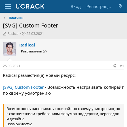
Вход
Регистрация
Плагины
[SVG] Сustom Footer
А
Д
Radical
25.03.2021
в
а
т
т
Radical
о
а
Разрушитель (V)
р
н
т
а
е
ч
25.03.2021
#1
м
а
ы
л
Radical разместил(а) новый ресурс:
а
[SVG] Сustom Footer
- Возможность настраивать копирайт
по своему усмотрению
Возможность настраивать копирайт по своему усмотрению, но
с соответствием требованиям форумов поддержки, переводов
и дизайна.
Возможность: