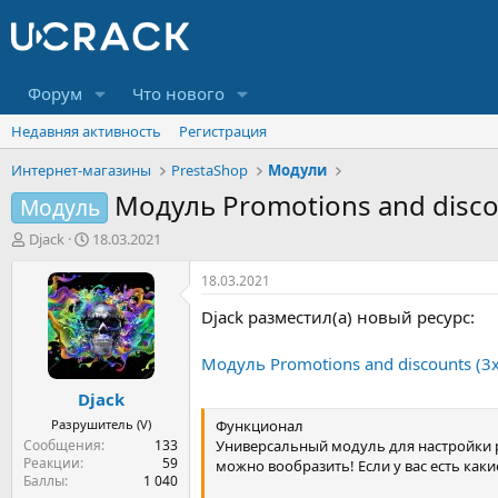
Форум
Что нового
Недавняя активность
Регистрация
Интернет-магазины
PrestaShop
Модули
Модуль Promotions and discoun
Модуль
А
Д
Djack
18.03.2021
в
а
т
т
18.03.2021
о
а
Djack разместил(а) новый ресурс:
р
н
т
а
е
ч
Модуль Promotions and discounts (3x2,
м
а
Djack
ы
л
а
Разрушитель (V)
Функционал
Сообщения
133
Универсальный модуль для настройки р
Реакции
59
можно вообразить! Если у вас есть ка
Баллы
1 040