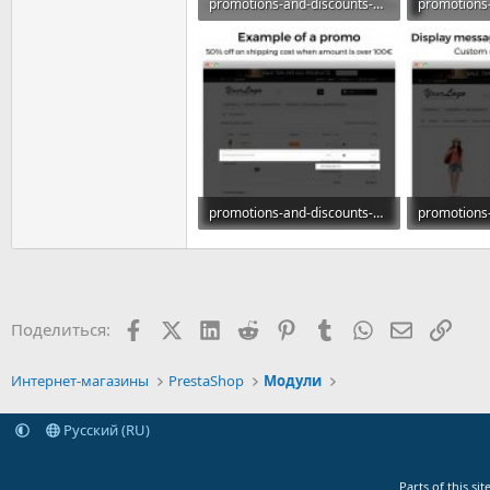
promotions-and-discounts-3x2-sales-offers-packs.jpg
96 КБ · Просмотры: 8
70,4 КБ · П
promotions-and-discounts-3x2-sales-offers-packs_007.jpg
67,5 КБ · Просмотры: 7
83,2 КБ · П
Facebook
X (Twitter)
LinkedIn
Reddit
Pinterest
Tumblr
WhatsApp
Электрон
Ссыл
Поделиться:
Интернет-магазины
PrestaShop
Модули
Русский (RU)
Parts of this s