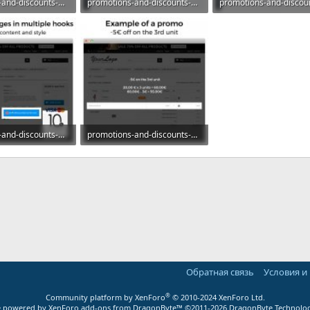
promotions-and-discounts-3x2-sales-offers-packs_002.jpg
promotions-and-discounts-3x2-sales-offers-packs_003.jpg
росмотры: 8
82,1 КБ · Просмотры: 9
77,9 КБ · Просмотры: 8
promotions-and-discounts-3x2-sales-offers-packs_008.jpg
promotions-and-discounts-3x2-sales-offers-packs_009.jpg
росмотры: 6
73,1 КБ · Просмотры: 6
ная почта
ка
Обратная связь
Условия и
®
Community platform by XenForo
© 2010-2024 XenForo Ltd.
ite powered by
XenForo add-ons from DragonByte™
©2011-2026
DragonByte Technolog