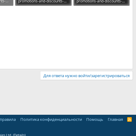
promotions-and-discounts-3x2-sales-offers-packs_004.jpg
promotions-and-discounts-3x2-sales-offers-packs_005.jpg
promotions-and-discounts-3x2-sales-offers-packs_006.jpg
69,5 КБ · Просмотры: 7
74,9 КБ · Просмотры: 7
Для ответа нужно войти/зарегистрироваться
 правила
Политика конфиденциальности
Помощь
Главная
R
S
S
ies Ltd.
(
Details
)