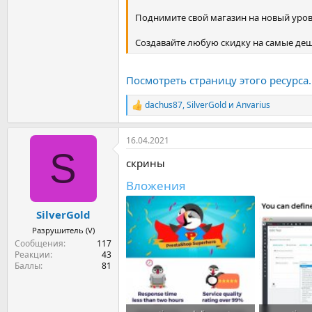
Поднимите свой магазин на новый уров
Создавайте любую скидку на самые деш
Посмотреть страницу этого ресурса..
dachus87
,
SilverGold
и
Anvarius
Р
е
а
16.04.2021
к
S
ц
скрины
и
и
Вложения
:
SilverGold
Разрушитель (V)
Сообщения
117
Реакции
43
Баллы
81