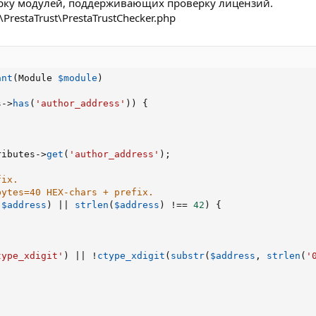
ерку модулей, поддерживающих проверку лицензий.
PrestaTrust\PrestaTrustChecker.php
ant
(
Module 
$module
)
s
-
>
has
(
'author_address'
)
)
{
ributes
-
>
get
(
'author_address'
)
;
fix.
bytes=40 HEX-chars + prefix.
(
$address
)
||
strlen
(
$address
)
!==
42
)
{
type_xdigit'
)
||
!
ctype_xdigit
(
substr
(
$address
,
strlen
(
'