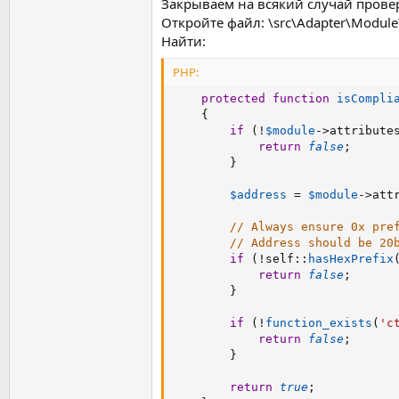
Закрываем на всякий случай пров
Откройте файл: \src\Adapter\Module\
Найти:
PHP:
protected
function
isCompli
{
if
(
!
$module
-
>
attribute
return
false
;
}
$address
=
$module
-
>
att
// Always ensure 0x pre
// Address should be 20
if
(
!
self
:
:
hasHexPrefix
return
false
;
}
if
(
!
function_exists
(
'c
return
false
;
}
return
true
;