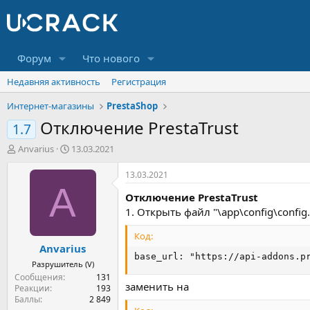
Форум
Что нового
Недавняя активность
Регистрация
Интернет-магазины
PrestaShop
Отключение PrestaTrust
1.7
А
Д
Anvarius
13.03.2021
в
а
т
т
13.03.2021
о
а
A
Отключение PrestaTrust
р
н
т
а
1. Открыть файл "\app\config\config
е
ч
м
а
Код:
Anvarius
ы
л
base_url: "https://api-addons.p
а
Разрушитель (V)
Сообщения
131
заменить на
Реакции
193
Баллы
2 849