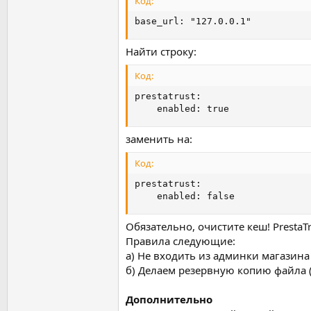
Код:
base_url: "127.0.0.1"
Найти строку:
Код:
prestatrust:

    enabled: true
заменить на:
Код:
prestatrust:

    enabled: false
Обязательно, очистите кеш! PrestaT
Правила следующие:
а) Не входить из админки магазина 
б) Делаем резервную копию файла (
Дополнительно