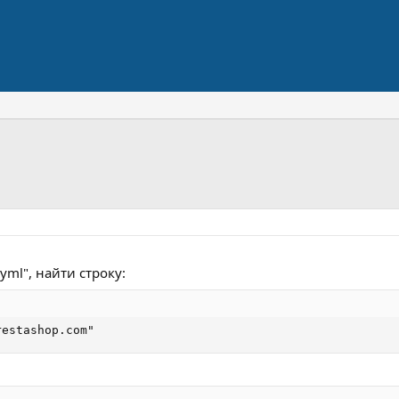
.yml", найти строку:
restashop.com"