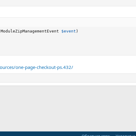
(
ModuleZipManagementEvent 
$event
)
sources/one-page-checkout-ps.432/
ная почта
ка