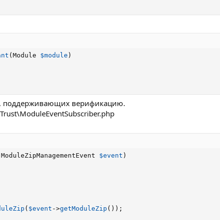
ant
(
Module 
$module
)
ей, поддерживающих верификацию.
Trust\ModuleEventSubscriber.php
(
ModuleZipManagementEvent 
$event
)
duleZip
(
$event
-
>
getModuleZip
(
)
)
;