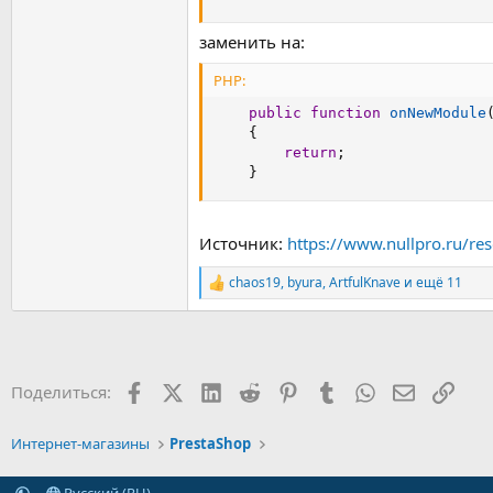
заменить на:
PHP:
public
function
onNewModule
{
return
;
}
Источник:
https://www.nullpro.ru/re
chaos19
,
byura
,
ArtfulKnave
и ещё 11
Р
е
а
к
ц
и
Facebook
X (Twitter)
LinkedIn
Reddit
Pinterest
Tumblr
WhatsApp
Электрон
Ссыл
Поделиться:
и
:
Интернет-магазины
PrestaShop