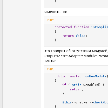
}
заменить на:
PHP:
protected
function
isCompli
{
return
false
;
}
Это говорит об отсутствии модул
Открыть: \src\Adapter\Module\Presta
Найти:
PHP:
public
function
onNewModule
{
if
(
!
$this
-
>
enabled
)
{
return
;
}
$this
-
>
checker
-
>
checkMo
}