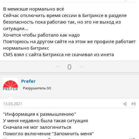
В мемкэше нормально всё
Сейчас отключить время сессии в Битриксе в разделе
безопасность пока работаю так, но это не выход из
ситуации...
Хочется чтобы работало как надо
Повторюсь на другом сайте на этом же профиле работает
нормально Битрикс
CMS взял с сайта Битрикса не скачивал из инета
З
П
0
а
р
о
Prefer
т
Разрушитель (V)
и
в
13.03.2021
#8
"Информация к размышлению"
У меня недавно была такая ситуация
Сначала не мог залогиниться
Помогло включение "Запомнить меня"