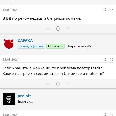
и
в
13.03.2021
#5
В БД по рекомендации битрикса поменял
З
П
0
а
р
о
CAPAXA
т
Команда форума
Moderator
Разрушитель (V)
и
в
13.03.2021
#6
Если хранить в мемкеше, то проблема повторяется?
Какие настройки сессий стоят в битриксе и в php.ini?
З
П
0
а
р
о
prolait
т
Творец (III)
и
в
13.03.2021
#7