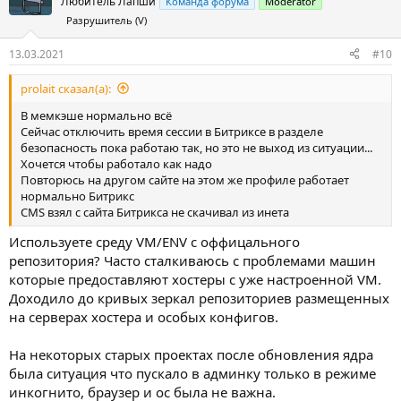
т
Любитель Лапши
Команда форума
Moderator
и
Разрушитель (V)
в
13.03.2021
#10
prolait сказал(а):
В мемкэше нормально всё
Сейчас отключить время сессии в Битриксе в разделе
безопасность пока работаю так, но это не выход из ситуации...
Хочется чтобы работало как надо
Повторюсь на другом сайте на этом же профиле работает
нормально Битрикс
CMS взял с сайта Битрикса не скачивал из инета
Используете среду VM/ENV с оффицального
репозитория? Часто сталкиваюсь с проблемами машин
которые предоставляют хостеры с уже настроенной VM.
Доходило до кривых зеркал репозиториев размещенных
на серверах хостера и особых конфигов.
На некоторых старых проектах после обновления ядра
была ситуация что пускало в админку только в режиме
инкогнито, браузер и ос была не важна.