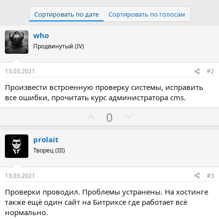
Сортировать по дате
Сортировать по голосам
who
Продвинутый (IV)
13.03.2021
#2
Произвести встроенную проверку системы, исправить
все ошибки, прочитать курс администратора cms.
З
П
0
а
р
о
prolait
т
Творец (III)
и
в
13.03.2021
#3
Проверки проводил. Проблемы устранены. На хостинге
также ещё один сайт на Битриксе где работает всё
нормально.