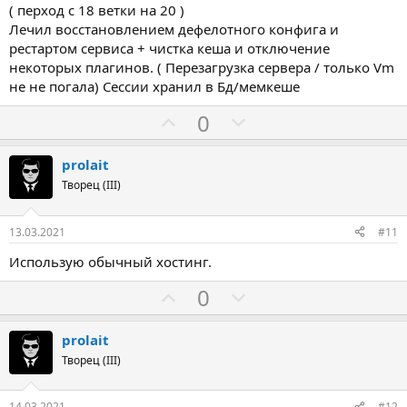
( перход с 18 ветки на 20 )
Лечил восстановлением дефелотного конфига и
рестартом сервиса + чистка кеша и отключение
некоторых плагинов. ( Перезагрузка сервера / только Vm
не не погала) Сессии хранил в Бд/мемкеше
З
П
0
а
р
о
prolait
т
Творец (III)
и
в
13.03.2021
#11
Использую обычный хостинг.
З
П
0
а
р
о
prolait
т
Творец (III)
и
в
14.03.2021
#12