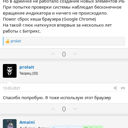
Но в админке не работало создание новых элементов ИБ
При попытке проверки системы наблюдал бесконечное
вращение индикатора и ничего не происходило.
Помог сброс кеша браузера (Google Chrome)
На такой глюк наткнулся впервые за несколько лет
работы с Битрикс.
prolait
Р
е
З
П
0
а
к
а
р
ц
о
и
prolait
и
т
Творец (III)
:
и
в
13.03.2021
#9
Спасибо попробую. Я тоже использую этот браузер
З
П
0
а
р
о
Amaini