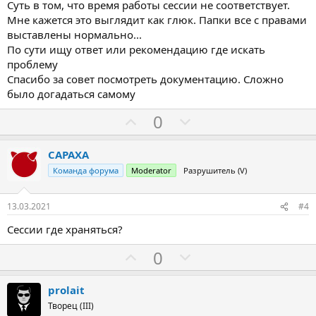
Суть в том, что время работы сессии не соответствует.
Мне кажется это выглядит как глюк. Папки все с правами
выставлены нормально...
По сути ищу ответ или рекомендацию где искать
проблему
Спасибо за совет посмотреть документацию. Сложно
было догадаться самому
З
П
0
а
р
о
CAPAXA
т
Команда форума
Moderator
Разрушитель (V)
и
в
13.03.2021
#4
Сессии где храняться?
З
П
0
а
р
о
prolait
т
Творец (III)