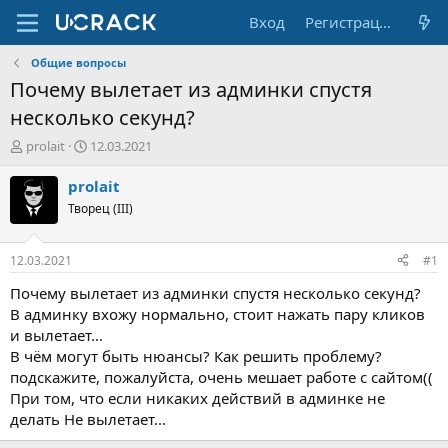
Вход
Регистрация
Общие вопросы
Почему вылетает из админки спустя
несколько секунд?
А
Д
prolait
12.03.2021
в
а
т
т
prolait
о
а
Творец (III)
р
н
т
а
е
ч
12.03.2021
#1
м
а
ы
л
Почему вылетает из админки спустя несколько секунд?
а
В админку вхожу нормально, стоит нажать пару кликов
и вылетает...
В чём могут быть нюансы? Как решить проблему?
подскажите, пожалуйста, очень мешает работе с сайтом((
При том, что если никаких действий в админке не
делать Не вылетает...