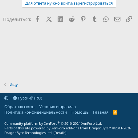
Для ответа нужно войти/зарегистрироваться
Facebook
X (Twitter)
LinkedIn
Reddit
Pinterest
Tumblr
WhatsApp
Электр
Сс
Поделиться:
Ищу
Русский (RU)
Обратная связь
Условия и правила
Политика конфиденциальности
Помощь
Главная
R
S
S
®
Community platform by XenForo
© 2010-2024 XenForo Ltd.
Parts of this site powered by
XenForo add-ons from DragonByte™
©2011-2026
DragonByte Technologies Ltd.
(
Details
)