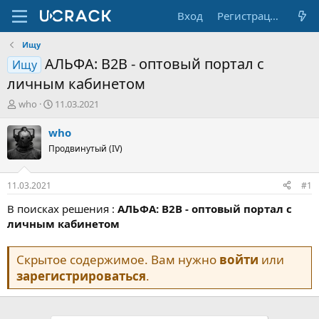
Вход
Регистрация
Ищу
АЛЬФА: B2B - оптовый портал с
Ищу
личным кабинетом
А
Д
who
11.03.2021
в
а
т
т
who
о
а
Продвинутый (IV)
р
н
т
а
е
ч
11.03.2021
#1
м
а
ы
л
В поисках решения :
АЛЬФА: B2B - оптовый портал с
а
личным кабинетом
Скрытое содержимое. Вам нужно
войти
или
зарегистрироваться
.