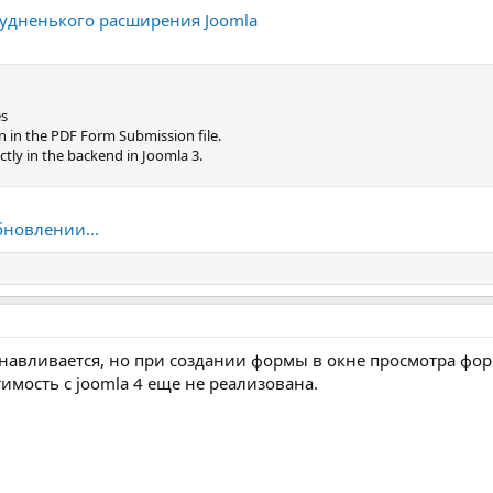
 чудненького расширения Joomla
es
 in the PDF Form Submission file.
ctly in the backend in Joomla 3.
бновлении...
танавливается, но при создании формы в окне просмотра фо
имость с joomla 4 еще не реализована.