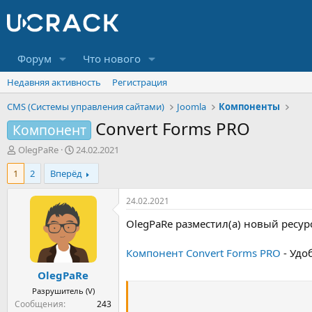
Форум
Что нового
Недавняя активность
Регистрация
CMS (Системы управления сайтами)
Joomla
Компоненты
Convert Forms PRO
Компонент
А
Д
OlegPaRe
24.02.2021
в
а
1
2
Вперёд
т
т
о
а
р
н
24.02.2021
т
а
OlegPaRe разместил(а) новый ресур
е
ч
м
а
ы
л
Компонент Convert Forms PRO
- Удо
а
OlegPaRe
Разрушитель (V)
Сообщения
243