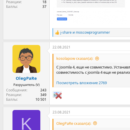
Реакции
18
Баллы
37
j-share
и
moscowprogrammer
Р
е
а
22.08.2021
к
ц
и
kosolapow сказал(а):
и
:
С Joomla 4, еще не совместимо. Устана
совместимость с joomla 4 еще не реализ
OlegPaRe
Посмотреть вложение 2769
Разрушитель (V)
Сообщения
243
Реакции
349
Баллы
10 501
23.08.2021
K
OlegPaRe сказал(а):