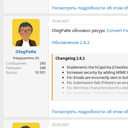
Ресурс лежит на файлообменнике Dubo
Посмотреть подробности об этом о
16.04.2021
OlegPaRe обновил ресурс
Convert F
Обновление 2.8.2
OlegPaRe
Разрушитель (V)
Changelog 2.8.2
Сообщения
243
Implements the hCaptcha (Checkbox 
Реакции
349
Increases security by adding MIME t
Баллы
10 501
Fix: Emails are incorrectly sent in bol
Fix: Submission fails if there's an em
Fix: Min/max characters/words valida
Fix: Sorting by "Submissions" throws
Fix: Images used in the text editors
Посмотреть подробности об этом о
20.05.2021