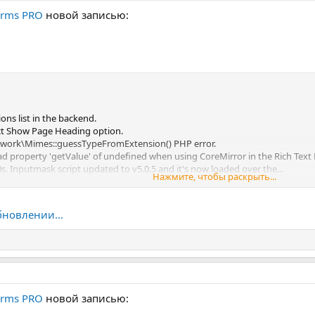
orms PRO
новой записью:
ons list in the backend.
ct Show Page Heading option.
ework\Mimes::guessTypeFromExtension() PHP error.
d property 'getValue' of undefined when using CoreMirror in the Rich Text E
0s. Inputmask script updated to v5.0.5 and it's now loaded over the...
Нажмите, чтобы раскрыть...
бновлении...
orms PRO
новой записью: