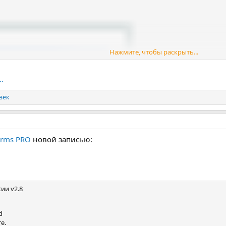
Нажмите, чтобы раскрыть...
.
век
orms PRO
новой записью:
ии v2.8
d
e.