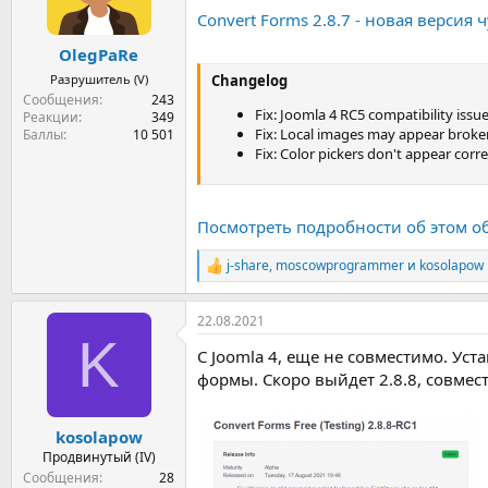
:
Convert Forms 2.8.7 - новая версия
OlegPaRe
Разрушитель (V)
Changelog
Сообщения
243
Fix: Joomla 4 RC5 compatibility issu
Реакции
349
Fix: Local images may appear broken
Баллы
10 501
Fix: Color pickers don't appear corre
Посмотреть подробности об этом о
j-share
,
moscowprogrammer
и
kosolapow
Р
е
а
22.08.2021
к
K
ц
С Joomla 4, еще не совместимо. Ус
и
и
формы. Скоро выйдет 2.8.8, совмест
:
kosolapow
Продвинутый (IV)
Сообщения
28