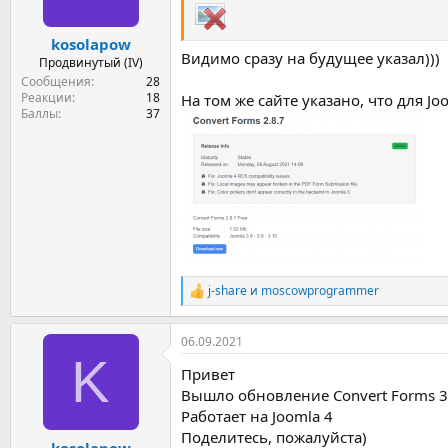
kosolapow
Видимо сразу на будущее указал)))
Продвинутый (IV)
Сообщения
28
Реакции
18
На том же сайте указано, что для Joo
Баллы
37
j-share
и
moscowprogrammer
Р
е
а
06.09.2021
к
K
ц
Привет
и
и
Вышло обновление Convert Forms 3
:
Работает на Joomla 4
Поделитесь, пожалуйста)
kosolapow