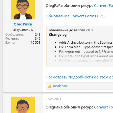
OlegPaRe обновил ресурс
Convert F
Обновление Convert Forms PRO
OlegPaRe
Разрушитель (V)
обновление до версии 2.8.3
Сообщения
243
Changelog
Реакции
349
Adds Archive button in the Submissi
Баллы
10 501
Fix: Form Menu Type doesn't respe
Fix: Argument 1 passed to NRFram
Fix: Uncaught TypeError: Cannot rea
Fix: File upload may timeout after 3
Посмотреть подробности об этом о
kosolapow
Р
е
а
22.08.2021
к
ц
OlegPaRe обновил ресурс
Convert F
и
и