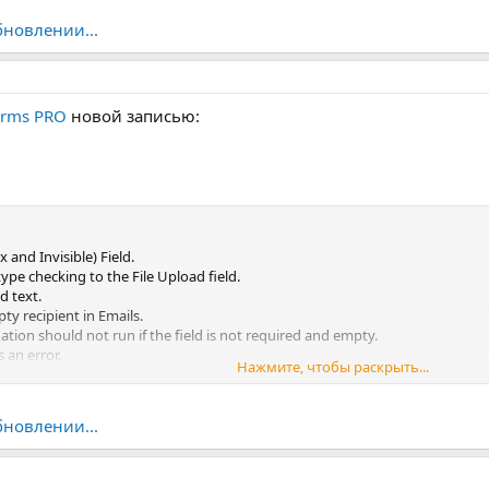
x
бновлении...
orms PRO
новой записью:
and Invisible) Field.
ype checking to the File Upload field.
d text.
pty recipient in Emails.
tion should not run if the field is not required and empty.
 an error.
Нажмите, чтобы раскрыть...
 in the backend may appear...
бновлении...