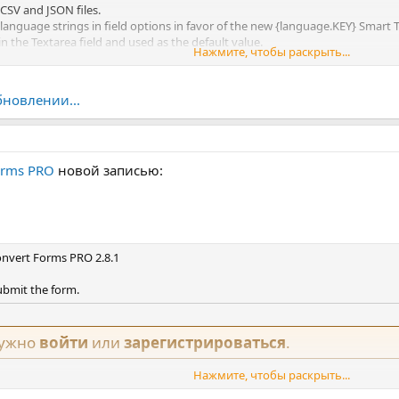
CSV and JSON files.
language strings in field options in favor of the new {language.KEY} Smart 
 the Textarea field and used as the default value.
Нажмите, чтобы раскрыть...
создать идеальные конвертирующие контактные формы, формы подпи
not...
воей Joomla! интернет сайт.
бновлении...
orms PRO
новой записью:
vert Forms PRO 2.8.1
ubmit the form.
нужно
войти
или
зарегистрироваться
.
Нажмите, чтобы раскрыть...