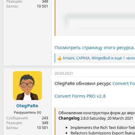
Реакции
349
Баллы
10 501
Посмотреть страницу этого ресурса..
Amaini
,
CAPAXA
,
Wingedbull
и ещё 1 чело
Р
е
а
20.03.2021
к
ц
OlegPaRe обновил ресурс
Convert F
и
и
:
Convert Forms PRO v2.8
OlegPaRe
Разрушитель (V)
Обновление конструктора форм до верс
Сообщения
243
Changelog
2.8.0 Saturday, 20 March 2021
Реакции
349
Implements the Rich Text Editor fiel
Баллы
10 501
Refactors Submissions Export featur