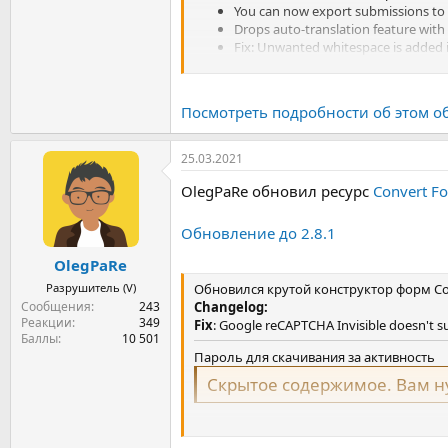
You can now export submissions to 
Drops auto-translation feature with 
Fix: Unwanted whitespace is added in
Наш дизайнер форм может помочь вам 
Fix: Form & Submission menu items 
собирать данные и регистрироваться в с
Посмотреть подробности об этом о
25.03.2021
OlegPaRe обновил ресурс
Convert F
Обновление до 2.8.1
OlegPaRe
Разрушитель (V)
Обновился крутой конструктор форм Con
Сообщения
243
Changelog:
Реакции
349
Fix
: Google reCAPTCHA Invisible doesn't s
Баллы
10 501
Пароль для скачивания за активность
Скрытое содержимое. Вам 
Пароль для скачивания за баллы