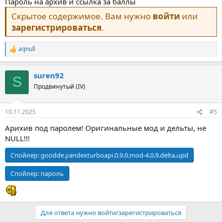
Пароль на архив и ссылка за баллы
Скрытое содержимое. Вам нужно
войти
или
зарегистрироваться
.
aqnull
Р
е
а
suren92
к
S
ц
Продвинутый (IV)
и
и
:
10.11.2025
#5
Арихив под паролем! Оригинальные мод и дельты, не
NULL!!!
Спойлер:
goodde.yandexturboapi.0.9.0.mod-4.0.9.delta.upd
Спойлер:
пароль
Для ответа нужно войти/зарегистрироваться