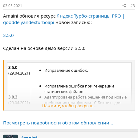
:
03.05.2021
#3
Amaini обновил ресурс
Яндекс Турбо-страницы PRO |
goodde.yandexturboapi
новой записью:
3.5.0
Сделан на основе демо версии 3.5.0
3.5.0
Исправление ошибок.
(29.04.2021)
Исправлена ошибка при генерации
статических файлов
3.0.3
Адаптирована работа решения под новые
(29.04.2021)
требования платформы 1С-Битрикс для
Нажмите, чтобы раскрыть...
версий от 20.100.0 - удалить значение
«mbstring.func_overload».
Посмотреть подробности об этом обновлении...
Amaini