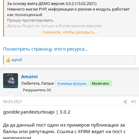
За основу взята ДЕМО версия 3.0.2 (13.02.2021)
Немного магии PHP, информации о релизе и модуль работает
как полноценный
Прошу протестировать.
Дельты будут но только в более ранних версиях
Нажмите, чтобы раскрыть...
Описание​
Посмотреть страницу этого ресурса...
Модуль позволяет настроить выгрузку турбо-страниц двух
вариантов:
aqnull
Р
- YML-файл;
е
- API Турбо‑страниц.
а
Первый вариант мы рекомендуем использовать для интернет-
Amaini
к
магазинов с учетом заполненных свойств товаров.
ц
Любитель Лапши
Команда форума
Moderator
Внимание если у вас не заполнены...
и
Разрушитель (V)
и
:
09.03.2021
#2
goodde.yandexturboapi | 3.0.2
Да да данный пост один из примеров публикации за
баллы или репутацию. Ссылка с XFRM ведет на пост с
материалом