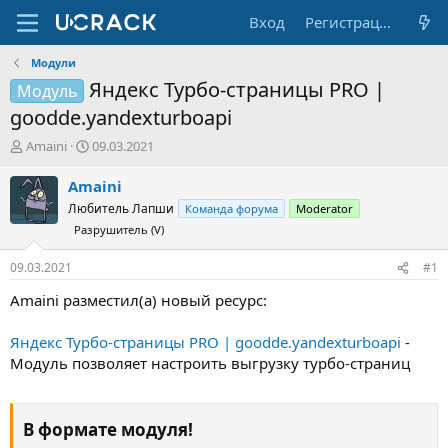
Вход
Регистрация
Модули
Яндекс Турбо-страницы PRO |
Модуль
goodde.yandexturboapi
А
Д
Amaini
09.03.2021
в
а
т
т
Amaini
о
а
Любитель Лапши
Команда форума
Moderator
р
н
Разрушитель (V)
т
а
е
ч
09.03.2021
#1
м
а
ы
л
Amaini разместил(а) новый ресурс:
а
Яндекс Турбо-страницы PRO | goodde.yandexturboapi
-
Модуль позволяет настроить выгрузку турбо-страниц
В формате модуля!​