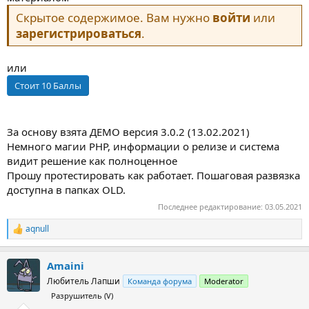
Скрытое содержимое. Вам нужно
войти
или
зарегистрироваться
.
или
За основу взята ДЕМО версия 3.0.2 (13.02.2021)
Немного магии PHP, информации о релизе и система
видит решение как полноценное
Прошу протестировать как работает. Пошаговая развязка
доступна в папках OLD.
Последнее редактирование:
03.05.2021
aqnull
Р
е
а
Amaini
к
ц
Любитель Лапши
Команда форума
Moderator
и
Разрушитель (V)
и