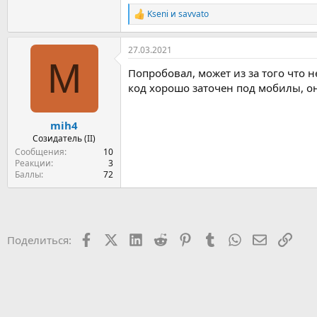
Kseni
и
savvato
Р
е
а
27.03.2021
к
M
ц
Попробовал, может из за того что н
и
и
код хорошо заточен под мобилы, он
:
mih4
Созидатель (II)
Сообщения
10
Реакции
3
Баллы
72
Facebook
X (Twitter)
LinkedIn
Reddit
Pinterest
Tumblr
WhatsApp
Электрон
Ссыл
Поделиться: