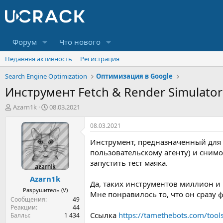
Форум
Что нового
Недавняя активность
Регистрация
Search Engine Optimization
Оптимизация в Google
Инструмент Fetch & Render Simulator
А
Д
Azarn1k
08.03.2021
в
а
т
т
08.03.2021
о
а
Инструмент, предназначенный для 
р
н
т
а
пользовательскому агенту) и сним
е
ч
запустить тест маяка.
м
а
Azarn1k
ы
л
Да, таких инструментов миллион и 
а
Разрушитель (V)
Мне понравилось то, что он сразу ф
Сообщения
49
Реакции
44
Ссылка
https://tamethebots.com/tools
Баллы
1 434