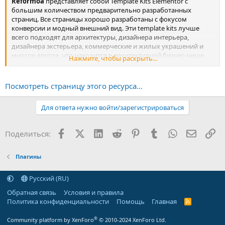
Reformoa
представляет собой Template Kits Elementor с
большим количеством предварительно разработанных
страниц. Все страницы хорошо разработаны с фокусом
конверсии и модный внешний вид. Эти template kits лучше
всего подходят для архитектуры, дизайнера интерьера,
дизайнера экстерьера, коммерческие и жилых украшений и
многое другое, что находится в архитектурной бизнес-нише.
Нажмите, чтобы раскрыть...
Пароль на архив:
Посмотреть страницу этого ресурса...
Для ответа нужно войти/зарегистрироваться
Facebook
X (Twitter)
LinkedIn
Reddit
Pinterest
Tumblr
WhatsApp
Электр
Сс
Поделиться:
Плагины
Русский (RU)
Обратная связь
Условия и правила
Политика конфиденциальности
Помощь
Главная
R
S
S
®
Community platform by XenForo
© 2010-2024 XenForo Ltd.