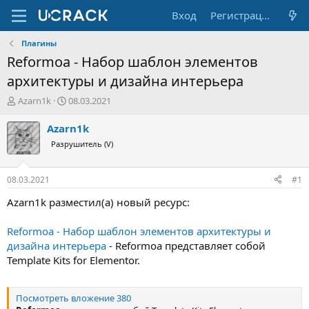
Вход
Регистрация
Плагины
Reformoa - Набор шаблон элементов
архитектуры и дизайна интерьера
А
Д
Azarn1k
08.03.2021
в
а
т
т
Azarn1k
о
а
Разрушитель (V)
р
н
т
а
е
ч
08.03.2021
#1
м
а
ы
л
Azarn1k разместил(а) новый ресурс:
а
Reformoa - Набор шаблон элементов архитектуры и
дизайна интерьера
- Reformoa представляет собой
Template Kits for Elementor.
Посмотреть вложение 380