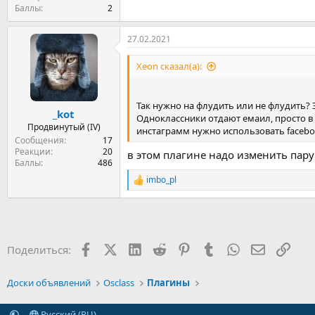
Баллы
2
27.02.2021
Xeon сказал(а):
Так нужно на флудить или не флудить? 
_kot
Одноклассники отдают емаил, просто в
Продвинутый (IV)
инстаграмм нужно использовать faceb
Сообщения
17
Реакции
20
в этом плагине надо изменить пару
Баллы
486
imbo_pl
Р
е
а
к
ц
и
Facebook
X (Twitter)
LinkedIn
Reddit
Pinterest
Tumblr
WhatsApp
Электрон
Ссыл
Поделиться:
и
:
Доски объявлений
Osclass
Плагины
Русский (RU)