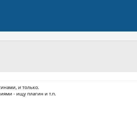
гинами, и только.
ями - ищу плагин и т.п.