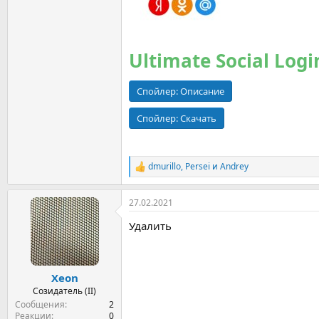
Ultimate Social Logi
Спойлер:
Описание
Спойлер:
Скачать
dmurillo
,
Persei
и
Andrey
Р
е
а
27.02.2021
к
ц
Удалить
и
и
:
Xeon
Созидатель (II)
Сообщения
2
Реакции
0