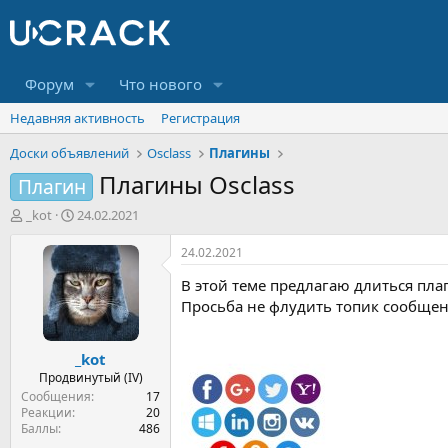
Форум
Что нового
Недавняя активность
Регистрация
Доски объявлений
Osclass
Плагины
Плагины Osclass
Плагин
А
Д
_kot
24.02.2021
в
а
т
т
24.02.2021
о
а
В этой теме предлагаю длиться пла
р
н
т
а
Просьба не флудить топик сообщени
е
ч
м
а
_kot
ы
л
а
Продвинутый (IV)
Сообщения
17
Реакции
20
Баллы
486