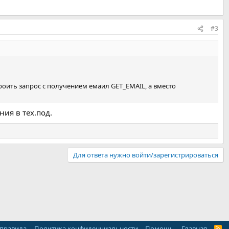
#3
оить запрос с получением емаил GET_EMAIL, а вместо
ия в тех.под.
Для ответа нужно войти/зарегистрироваться
 правила
Политика конфиденциальности
Помощь
Главная
R