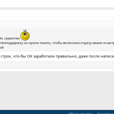
Эх, грамотеи
 техподдержку ок нужно писать, чтобы включили отдачу емаил и настр
ook
 строк, что-бы ОК заработали правильно, даже после написан
ная почта
ка
Обратная связь
Условия и