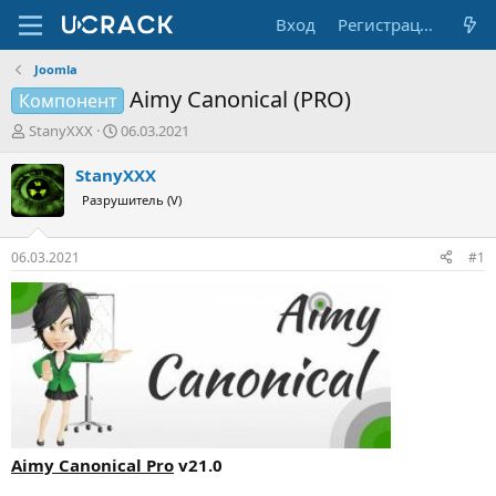
Вход
Регистрация
Joomla
Aimy Canonical (PRO)
Компонент
А
Д
StanyXXX
06.03.2021
в
а
т
т
StanyXXX
о
а
Разрушитель (V)
р
н
т
а
е
ч
06.03.2021
#1
м
а
ы
л
а
Aimу Canonical Pro
v21.0