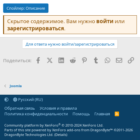
Спойлер:
Описание
Скрытое содержимое. Вам нужно
войти
или
зарегистрироваться
.
Для ответа нужно войти/зарегистрироваться
Facebook
X (Twitter)
LinkedIn
Reddit
Pinterest
Tumblr
WhatsApp
Электр
Сс
Поделиться:
Joomla
Русский (RU)
Обратная связь
Условия и правила
Политика конфиденциальности
Помощь
Главная
R
S
S
®
Community platform by XenForo
© 2010-2024 XenForo Ltd.
Parts of this site powered by
XenForo add-ons from DragonByte™
©2011-2026
DragonByte Technologies Ltd.
(
Details
)