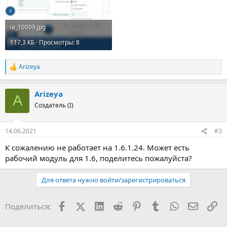
ia_10009.jpg
117,3 КБ · Просмотры: 8
Arizeya
Р
е
а
Arizeya
к
A
ц
Создатель (I)
и
и
:
14.06.2021
#3
К сожалению не работает на 1.6.1.24. Может есть
рабочий модуль для 1.6, поделитесь пожалуйста?
Для ответа нужно войти/зарегистрироваться
Facebook
X (Twitter)
LinkedIn
Reddit
Pinterest
Tumblr
WhatsApp
Электр
Сс
Поделиться: