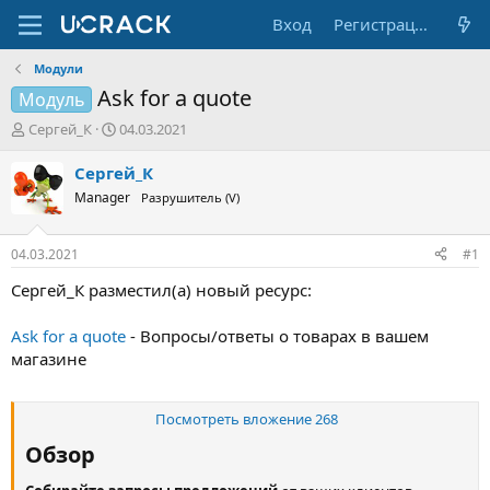
Вход
Регистрация
Модули
Ask for a quote
Модуль
А
Д
Сергей_К
04.03.2021
в
а
т
т
Сергей_К
о
а
Manager
Разрушитель (V)
р
н
т
а
е
ч
04.03.2021
#1
м
а
ы
л
Сергей_К разместил(а) новый ресурс:
а
Ask for a quote
- Вопросы/ответы о товарах в вашем
магазине
Посмотреть вложение 268
Обзор​