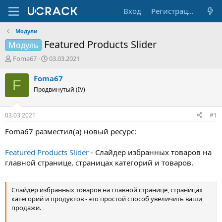
Вход
Регистрация
Модули
Featured Products Slider
Модуль
А
Д
Foma67
03.03.2021
в
а
т
т
Foma67
F
о
а
Продвинутый (IV)
р
н
т
а
е
ч
03.03.2021
#1
м
а
ы
л
Foma67 разместил(а) новый ресурс:
а
Featured Products Slider
- Слайдер избранных товаров на
главной странице, страницах категорий и товаров.
Слайдер избранных товаров на главной странице, страницах
категорий и продуктов - это простой способ увеличить ваши
продажи.