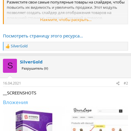
Разместите свои самые популярные товары на слайдере, чтобы
повысить их видимость и увеличить продажи. Этот модуль
позволяет создать слайдер для отображения товаров на
домашней странице, странице категорий и товаров.
Нажмите, чтобы раскрыть...
Когда клиент приходит в ваш магазин, он сразу же видит самые
популярные и продаваемые товары, и он может выбрать один
Посмотреть страницу этого ресурса...
из продуктов, которые отображаются...
SilverGold
Р
е
а
SilverGold
к
S
ц
Разрушитель (V)
и
и
:
16.04.2021
#2
__SCREENSHOTS
Вложения