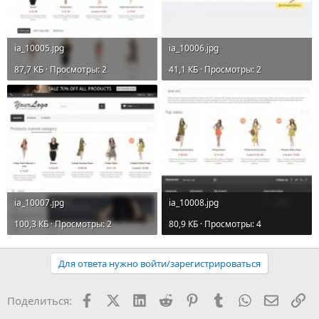
ia_10005.jpg
ia_10006.jpg
87,7 КБ · Просмотры: 2
41,1 КБ · Просмотры: 2
ia_10007.jpg
ia_10008.jpg
100,3 КБ · Просмотры: 2
80,9 КБ · Просмотры: 4
Для ответа нужно войти/зарегистрироваться
Facebook
X (Twitter)
LinkedIn
Reddit
Pinterest
Tumblr
WhatsApp
Электр
Сс
Поделиться: