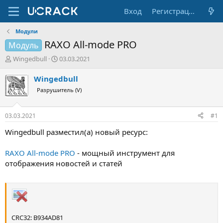
Вход
Регистрация
Модули
RAXO All-mode PRO
Модуль
А
Д
Wingedbull
03.03.2021
в
а
т
т
Wingedbull
о
а
Разрушитель (V)
р
н
т
а
е
ч
03.03.2021
#1
м
а
ы
л
Wingedbull разместил(а) новый ресурс:
а
RAXO All-mode PRO
- мощный инструмент для
отображения новостей и статей
CRC32: B934AD81