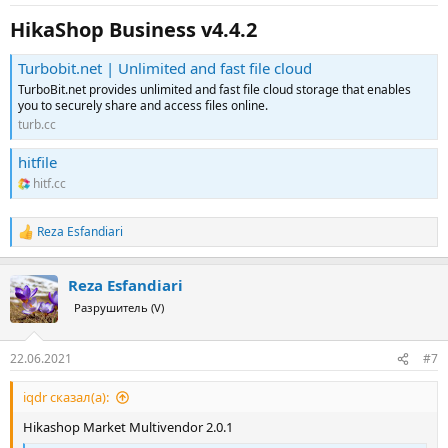
HikaShop Business v4.4.2​
Turbobit.net | Unlimited and fast file cloud
TurboBit.net provides unlimited and fast file cloud storage that enables
you to securely share and access files online.
turb.cc
hitfile
hitf.cc
Reza Esfandiari
Р
е
а
Reza Esfandiari
к
ц
Разрушитель (V)
и
и
:
22.06.2021
#7
iqdr сказал(а):
Hikashop Market Multivendor 2.0.1