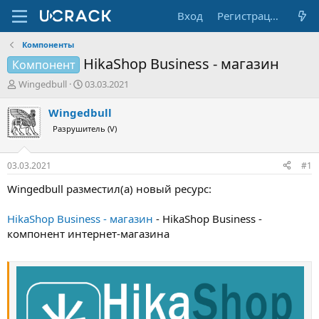
Вход
Регистрация
Компоненты
HikaShop Business - магазин
Компонент
А
Д
Wingedbull
03.03.2021
в
а
т
т
Wingedbull
о
а
Разрушитель (V)
р
н
т
а
е
ч
03.03.2021
#1
м
а
ы
л
Wingedbull разместил(а) новый ресурс:
а
HikaShop Business - магазин
- HikaShop Business -
компонент интернет-магазина