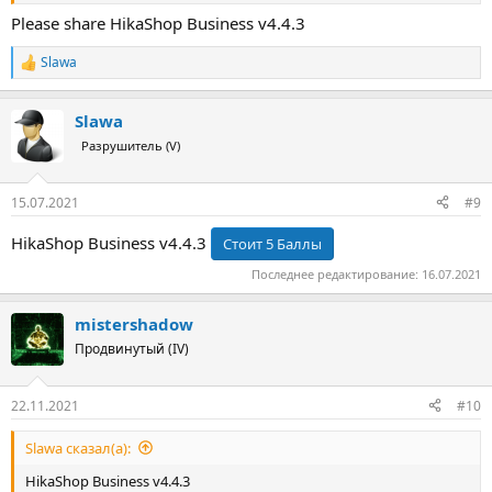
hitfile
Please share HikaShop Business v4.4.3
hitf.cc
Slawa
Р
е
а
Slawa
к
ц
Разрушитель (V)
и
и
:
15.07.2021
#9
HikaShop Business v4.4.3
Последнее редактирование:
16.07.2021
mistershadow
Продвинутый (IV)
22.11.2021
#10
Slawa сказал(а):
HikaShop Business v4.4.3