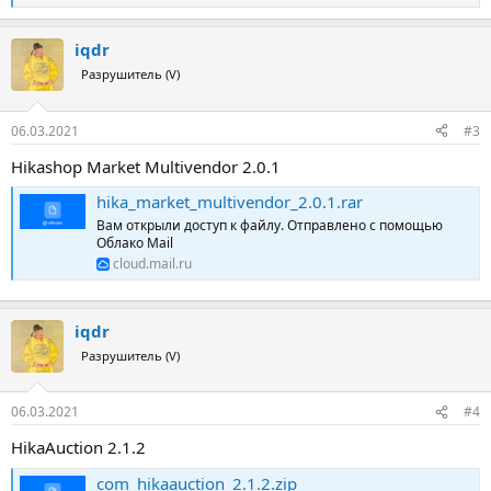
е
а
iqdr
к
ц
Разрушитель (V)
и
и
:
06.03.2021
#3
Hikashop Market Multivendor 2.0.1
hika_market_multivendor_2.0.1.rar
Вам открыли доступ к файлу. Отправлено с помощью
Облако Mail
cloud.mail.ru
iqdr
Разрушитель (V)
06.03.2021
#4
HikaAuction 2.1.2
com_hikaauction_2.1.2.zip