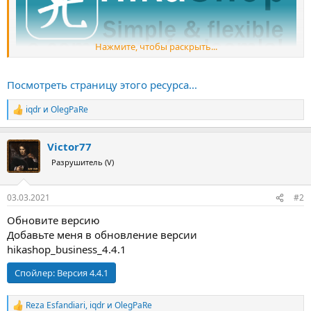
Нажмите, чтобы раскрыть...
HikaShop - компонент для электронной коммерции на Joomla,
Посмотреть страницу этого ресурса...
имеет широкий диапазон маркетинговых инструментов:
партнерская программа, купоны, скидки, email маркетинг,
iqdr
и
OlegPaRe
Р
мощная статистика. Также есть инструменты эффективного
е
управления налогообложением, региональными зонами,
а
языками и валютами, инструменты персонализации и
Victor77
к
настройки. Существует несколько редакций компонента:
ц
Разрушитель (V)
HikaShop Starter...
и
и
:
03.03.2021
#2
Обновите версию
Добавьте меня в обновление версии
hikashop_business_4.4.1
Спойлер:
Версия 4.4.1
Reza Esfandiari
,
iqdr
и
OlegPaRe
Р