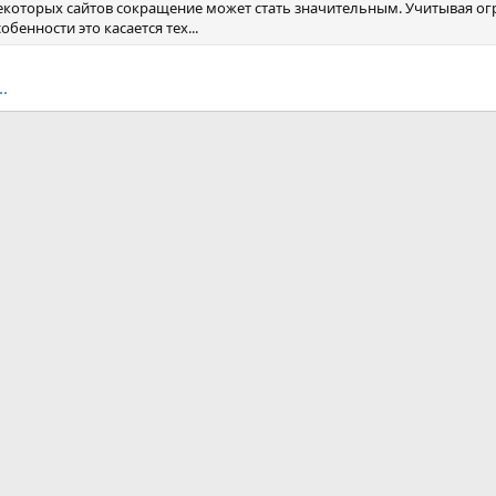
некоторых сайтов сокращение может стать значительным. Учитывая ог
обенности это касается тех...
.
ная почта
ка