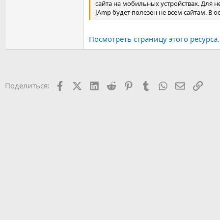
сайта на мобильных устройствах. Для 
JAmp будет полезен не всем сайтам. В ос
Посмотреть страницу этого ресурса..
Facebook
X (Twitter)
LinkedIn
Reddit
Pinterest
Tumblr
WhatsApp
Электрон
Ссыл
Поделиться: