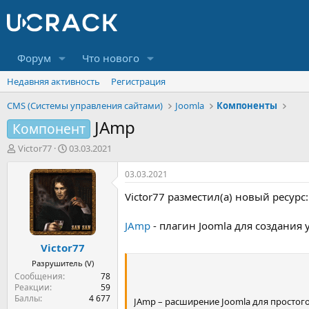
Форум
Что нового
Недавняя активность
Регистрация
CMS (Системы управления сайтами)
Joomla
Компоненты
JAmp
Компонент
А
Д
Victor77
03.03.2021
в
а
т
т
03.03.2021
о
а
Victor77 разместил(а) новый ресурс:
р
н
т
а
е
ч
JAmp
- плагин Joomla для создания
м
а
Victor77
ы
л
а
Разрушитель (V)
Сообщения
78
Реакции
59
Баллы
4 677
JAmp – расширение Joomla для простого