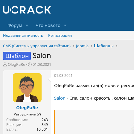
Форум
Что нового
Недавняя активность
Регистрация
CMS (Системы управления сайтами)
Joomla
Шаблоны
Salon
Шаблон
А
Д
OlegPaRe
01.03.2021
в
а
т
т
01.03.2021
о
а
OlegPaRe разместил(а) новый ресур
р
н
т
а
е
ч
Salon
- Спа, салон красоты, салон ш
м
а
OlegPaRe
ы
л
а
Разрушитель (V)
Сообщения
243
Реакции
349
Баллы
10 501