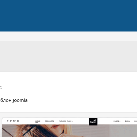
с:
аблон Joomla