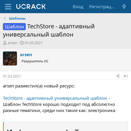
Вход
Регистрация
Шаблоны
TechStore - адаптивный
Шаблон
универсальный шаблон
А
Д
arsen
01.03.2021
в
а
т
т
arsen
о
а
Разрушитель (V)
р
н
т
а
е
ч
01.03.2021
#1
м
а
ы
л
arsen разместил(а) новый ресурс:
а
TechStore - адаптивный универсальный шаблон
-
Шаблон TechStore хорошо подходит под абсолютно
разные тематики, среди них такие как: электроника