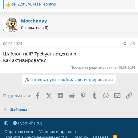
dell2201
,
Vukas
и
leontwo
Р
е
а
Motchanyy
к
ц
Созидатель (II)
и
и
:
06.08.2024
#3
Шаблон null? Требует лицензию.
Как активировать?
Последнее редактирование:
06.08.2024
Для ответа нужно войти/зарегистрироваться
Facebook
X (Twitter)
LinkedIn
Reddit
Pinterest
Tumblr
WhatsApp
Электр
Сс
Поделиться:
Шаблоны
Русский (RU)
Обратная связь
Условия и правила
Политика конфиденциальности
Помощь
Главная
R