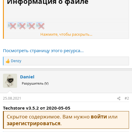
Информация о файле​
Нажмите, чтобы раскрыть...
Шаблон TechStore хорошо подходит под абсолютно разные
тематики, среди них такие как: электроника, бытовая техника...
Посмотреть страницу этого ресурса...
Denzy
Р
е
а
Daniel
к
ц
Разрушитель (V)
и
и
:
25.08.2021
#2
Techstore v3.5.2 от 2020-05-05
Скрытое содержимое. Вам нужно
войти
или
зарегистрироваться
.