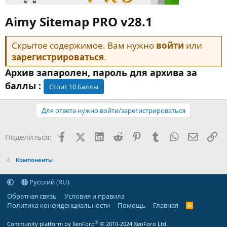
Aimy Sitemap PRO v28.1​
Скрытое содержимое. Вам нужно
войти
или
зарегистрироваться
.
Архив запаролен, пароль для архива за
баллы :
Для ответа нужно войти/зарегистрироваться
Facebook
X (Twitter)
LinkedIn
Reddit
Pinterest
Tumblr
WhatsApp
Электр
Сс
Поделиться:
Компоненты
Русский (RU)
Обратная связь
Условия и правила
Политика конфиденциальности
Помощь
Главная
R
S
S
®
Community platform by XenForo
© 2010-2024 XenForo Ltd.