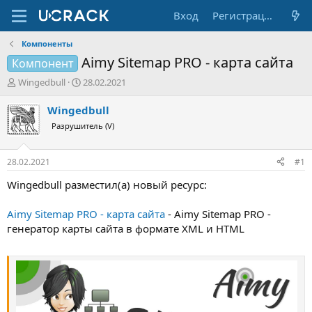
Вход
Регистрация
Компоненты
Aimy Sitemap PRO - карта сайта
Компонент
А
Д
Wingedbull
28.02.2021
в
а
т
т
Wingedbull
о
а
Разрушитель (V)
р
н
т
а
е
ч
28.02.2021
#1
м
а
ы
л
Wingedbull разместил(а) новый ресурс:
а
Aimy Sitemap PRO - карта сайта
- Aimy Sitemap PRO -
генератор карты сайта в формате XML и HTML