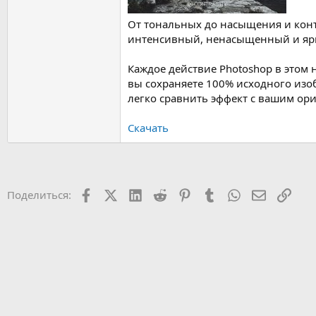
От тональных до насыщения и конт
интенсивный, ненасыщенный и яр
Каждое действие Photoshop в этом 
вы сохраняете 100% исходного изо
легко сравнить эффект с вашим ор
Скачать
Facebook
X (Twitter)
LinkedIn
Reddit
Pinterest
Tumblr
WhatsApp
Электрон
Ссыл
Поделиться: