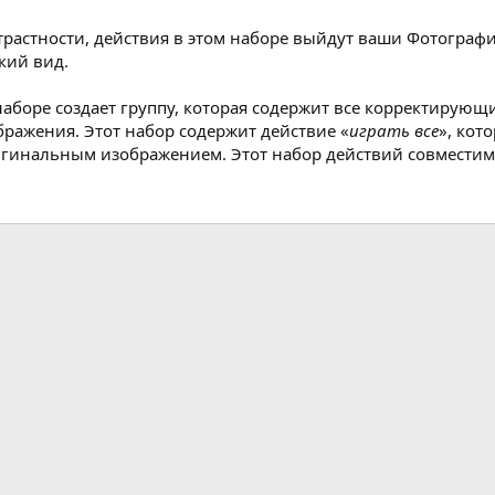
растности, действия в этом наборе выйдут ваши Фотограф
кий вид.
наборе создает группу, которая содержит все корректирую
бражения. Этот набор содержит действие «
играть все
», кот
игинальным изображением. Этот набор действий совместим с
ная почта
ка