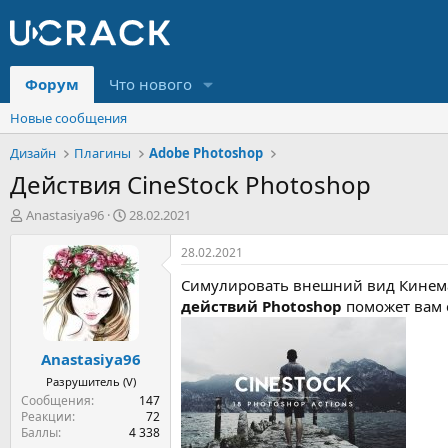
Форум
Что нового
Новые сообщения
Дизайн
Плагины
Adobe Photoshop
Действия CineStock Photoshop
А
Д
Anastasiya96
28.02.2021
в
а
т
т
28.02.2021
о
а
Симулировать внешний вид Кинема
р
н
т
а
действий Photoshop
поможет вам 
е
ч
м
а
Anastasiya96
ы
л
а
Разрушитель (V)
Сообщения
147
Реакции
72
Баллы
4 338