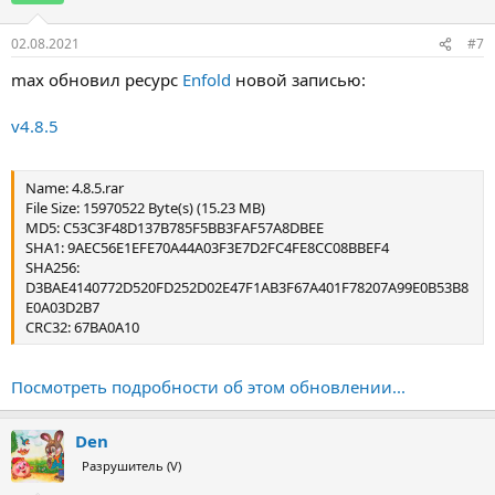
и
:
02.08.2021
#7
max обновил ресурс
Enfold
новой записью:
v4.8.5
Name: 4.8.5.rar
File Size: 15970522 Byte(s) (15.23 MB)
MD5: C53C3F48D137B785F5BB3FAF57A8DBEE
SHA1: 9AEC56E1EFE70A44A03F3E7D2FC4FE8CC08BBEF4
SHA256:
D3BAE4140772D520FD252D02E47F1AB3F67A401F78207A99E0B53B8
E0A03D2B7
CRC32: 67BA0A10
Посмотреть подробности об этом обновлении...
Den
Разрушитель (V)