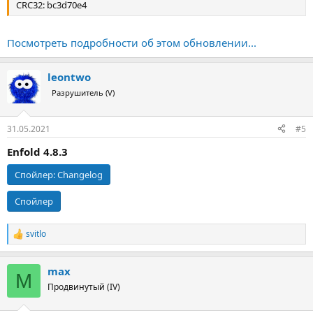
CRC32: bc3d70e4
Посмотреть подробности об этом обновлении...
leontwo
Разрушитель (V)
31.05.2021
#5
Enfold 4.8.3
Спойлер:
Changelog
Спойлер
svitlo
Р
е
а
max
к
M
ц
Продвинутый (IV)
и
и