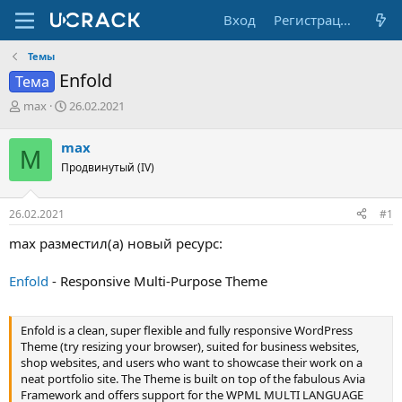
Вход
Регистрация
Темы
Enfold
Тема
А
Д
max
26.02.2021
в
а
т
т
max
M
о
а
Продвинутый (IV)
р
н
т
а
е
ч
26.02.2021
#1
м
а
ы
л
max разместил(а) новый ресурс:
а
Enfold
- Responsive Multi-Purpose Theme
Enfold is a clean, super flexible and fully responsive WordPress
Theme (try resizing your browser), suited for business websites,
shop websites, and users who want to showcase their work on a
neat portfolio site. The Theme is built on top of the fabulous Avia
Framework and offers support for the WPML MULTI LANGUAGE