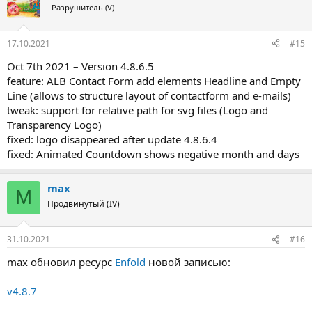
Разрушитель (V)
17.10.2021
#15
Oct 7th 2021 – Version 4.8.6.5
feature: ALB Contact Form add elements Headline and Empty
Line (allows to structure layout of contactform and e-mails)
tweak: support for relative path for svg files (Logo and
Transparency Logo)
fixed: logo disappeared after update 4.8.6.4
fixed: Animated Countdown shows negative month and days
max
M
Продвинутый (IV)
31.10.2021
#16
max обновил ресурс
Enfold
новой записью:
v4.8.7