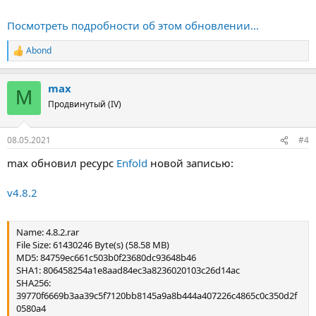
Посмотреть подробности об этом обновлении...
Abond
Р
е
а
max
к
M
ц
Продвинутый (IV)
и
и
:
08.05.2021
#4
max обновил ресурс
Enfold
новой записью:
v4.8.2
Name: 4.8.2.rar
File Size: 61430246 Byte(s) (58.58 MB)
MD5: 84759ec661c503b0f23680dc93648b46
SHA1: 806458254a1e8aad84ec3a8236020103c26d14ac
SHA256:
39770f6669b3aa39c5f7120bb8145a9a8b444a407226c4865c0c350d2f
0580a4