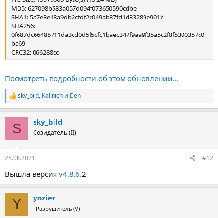
MD5: 627098b583a057d094f073650590cdbe
SHA1: 5a7e3e18a9db2cfdf2c049ab87fd1d33289e901b
SHA256:
0f687dc66485711da3cd0d5f5cfc1baec347f9aa9f35a5c2f8f5300357c0
ba69
CRC32: 066288cc
Посмотреть подробности об этом обновлении...
sky_bild
,
Kalinich
и
Den
Р
е
а
sky_bild
к
S
ц
Созидатель (II)
и
и
:
25.08.2021
#12
Вышла версия
v4.8.6.
2
yoziec
Y
Разрушитель (V)