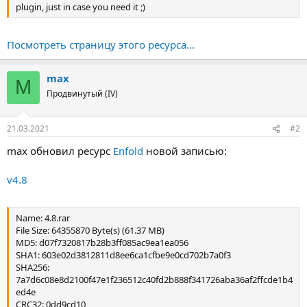
plugin, just in case you need it ;)
Посмотреть страницу этого ресурса...
max
M
Продвинутый (IV)
21.03.2021
#2
max обновил ресурс
Enfold
новой записью:
v4.8
Name: 4.8.rar
File Size: 64355870 Byte(s) (61.37 MB)
MD5: d07f7320817b28b3ff085ac9ea1ea056
SHA1: 603e02d3812811d8ee6ca1cfbe9e0cd702b7a0f3
SHA256:
7a7d6c08e8d2100f47e1f236512c40fd2b888f341726aba36af2ffcde1b4
ed4e
CRC32: 0dd9cd10