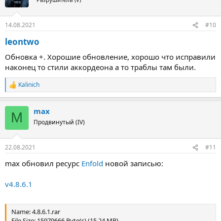
и
и
:
14.08.2021
#10
leontwo
Обновка +. Хорошие обновление, хорошо что исправили
наконец то стили аккордеона а то траблы там были.
Kalinich
Р
е
а
max
к
M
ц
Продвинутый (IV)
и
и
:
22.08.2021
#11
max обновил ресурс
Enfold
новой записью:
v4.8.6.1
Name: 4.8.6.1.rar
File Size: 15979666 Byte(s) (15.24 MB)