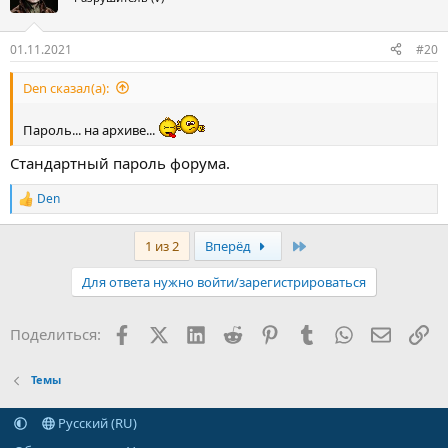
01.11.2021
#20
Den сказал(а):
Пароль... на архиве...
Стандартный пароль форума.
Den
Р
е
а
Последняя
1 из 2
Вперёд
к
ц
Для ответа нужно войти/зарегистрироваться
и
и
:
Facebook
X (Twitter)
LinkedIn
Reddit
Pinterest
Tumblr
WhatsApp
Электр
Сс
Поделиться:
Темы
Русский (RU)