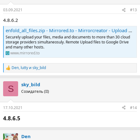
03.09.2021
#13
4.8.6.2
enfold_all_files.zip - Mirrored.to - Mirrorcreator - Upload files to multiple hosts
Securely upload your files, media and documents to more than 30 cloud
storage providers simultaneosuly. Remote Upload files to Google Drive
and many other hosts.
www.mirrored.to
Den
,
lutty
и
sky_bild
Р
е
а
sky_bild
к
S
ц
Созидатель (II)
и
и
:
17.10.2021
#14
4.8.6.5​
Den