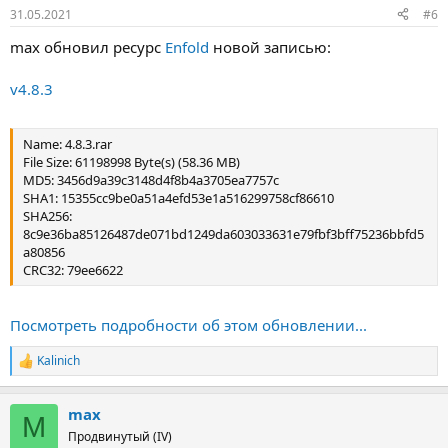
:
31.05.2021
#6
max обновил ресурс
Enfold
новой записью:
v4.8.3
Name: 4.8.3.rar
File Size: 61198998 Byte(s) (58.36 MB)
MD5: 3456d9a39c3148d4f8b4a3705ea7757c
SHA1: 15355cc9be0a51a4efd53e1a516299758cf86610
SHA256:
8c9e36ba85126487de071bd1249da603033631e79fbf3bff75236bbfd5
a80856
CRC32: 79ee6622
Посмотреть подробности об этом обновлении...
Kalinich
Р
е
а
max
к
M
ц
Продвинутый (IV)
и