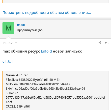
Посмотреть подробности об этом обновлении...
max
M
Продвинутый (IV)
21.03.2021
#3
max обновил ресурс
Enfold
новой записью:
v4.8.1
Name: 4.8.1.rar
File Size: 64382922 Byte(s) (61.40 MB)
MD5: e45189c8aba3e77dea40004b91546ea7
SHA1: cd96ad0bf00a5b9b46b56343b45ec8533e1ea494
SHA256:
9977a135f17a62e6f9a6f24d5f85dc30740f8057fbe5555aa9901bedbfef
1dcf
CRC32: 2194a96f