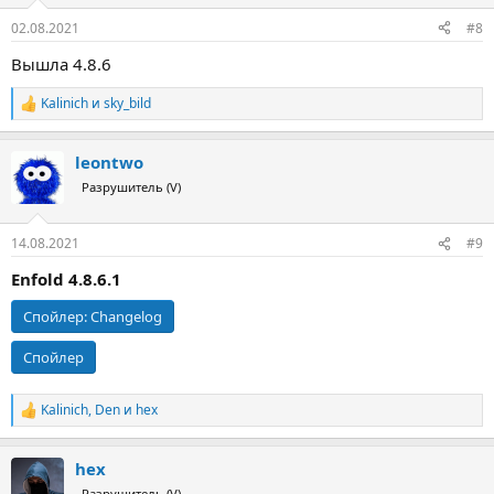
02.08.2021
#8
Вышла 4.8.6
Kalinich
и
sky_bild
Р
е
а
leontwo
к
ц
Разрушитель (V)
и
и
:
14.08.2021
#9
Enfold 4.8.6.1
Спойлер:
Changelog
Спойлер
Kalinich
,
Den
и
hex
Р
е
а
hex
к
ц
Разрушитель (V)