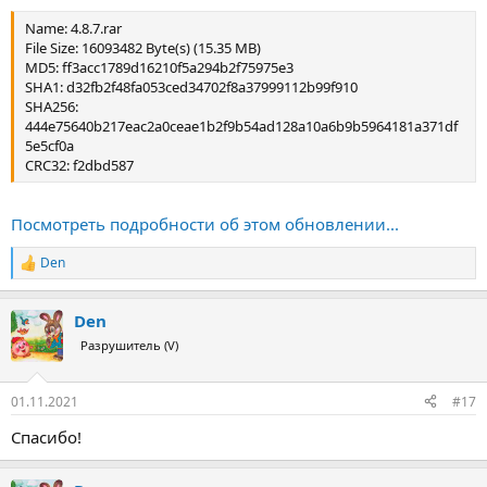
Name: 4.8.7.rar
File Size: 16093482 Byte(s) (15.35 MB)
MD5: ff3acc1789d16210f5a294b2f75975e3
SHA1: d32fb2f48fa053ced34702f8a37999112b99f910
SHA256:
444e75640b217eac2a0ceae1b2f9b54ad128a10a6b9b5964181a371df
5e5cf0a
CRC32: f2dbd587
Посмотреть подробности об этом обновлении...
Den
Р
е
а
Den
к
ц
Разрушитель (V)
и
и
:
01.11.2021
#17
Спасибо!