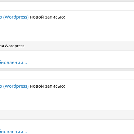
o (Wordpress)
новой записью:
ля Wordpress
бновлении...
o (Wordpress)
новой записью:
бновлении...