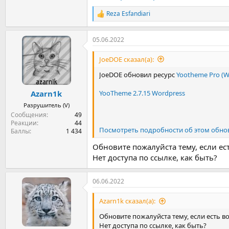
Reza Esfandiari
Р
е
а
05.06.2022
к
ц
и
JoeDOE сказал(а):
и
:
JoeDOE обновил ресурс
Yootheme Pro (W
YooTheme 2.7.15 Wordpress
Azarn1k
Разрушитель (V)
Сообщения
49
Реакции
44
Посмотреть подробности об этом обнов
Баллы
1 434
Обновите пожалуйста тему, если ес
Нет доступа по ссылке, как быть?
06.06.2022
Azarn1k сказал(а):
Обновите пожалуйста тему, если есть в
Нет доступа по ссылке, как быть?