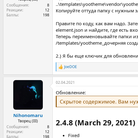
..\templates\yootheme\vendor\yoothe
Сообщения
8
Реакции
12
Копируйте оттуда папку с нужным эл
Баллы
198
Правите по коду, как вам надо. Затем
element.json и найдите, где есть вх
Теперь переименовывайте папки из
/templates/yootheme_дочерняя созда
2.) Я бы еще ключик для обновлени
JoeDOE
Р
е
а
02.04.2021
к
ц
Обновление:
и
и
Скрытое содержимое. Вам н
:
Nihonomaru
2.4.8 (March 29, 2021)​
Творец (III)
Сообщения
8
Реакции
12
Fixed
Баллы
198