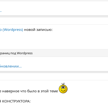
.
o (Wordpress)
новой записью:
траниц под Wordpress
бновлении...
е наверное что было в этой теме
Я КОНСТРУКТОРА: