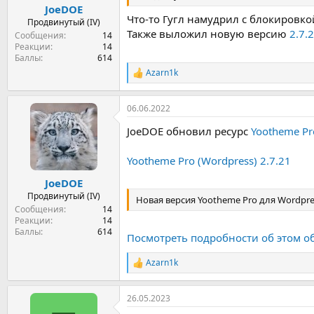
JoeDOE
Что-то Гугл намудрил с блокировкой
Продвинутый (IV)
Также выложил новую версию
2.7.
Сообщения
14
Реакции
14
Баллы
614
Azarn1k
Р
е
а
06.06.2022
к
ц
JoeDOE обновил ресурс
Yootheme Pr
и
и
:
Yootheme Pro (Wordpress) 2.7.21
JoeDOE
Продвинутый (IV)
Новая версия Yootheme Pro для Wordpre
Сообщения
14
Реакции
14
Баллы
614
Посмотреть подробности об этом о
Azarn1k
Р
е
а
26.05.2023
к
ц