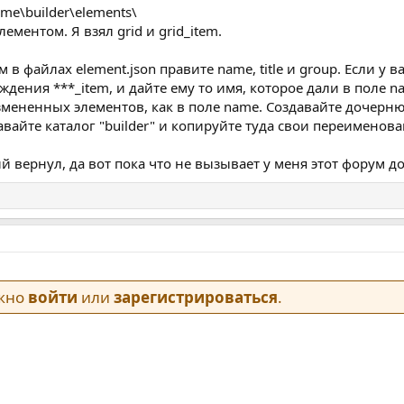
me\builder\elements\
ементом. Я взял grid и grid_item.
 в файлах element.json правите name, title и group. Если у в
ождения ***_item, и дайте ему то имя, которое дали в поле n
мененных элементов, как в поле name. Создавайте дочернюю
вайте каталог "builder" и копируйте туда свои переименова
й вернул, да вот пока что не вызывает у меня этот форум д
ужно
войти
или
зарегистрироваться
.