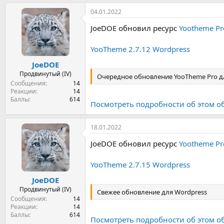
а
04.01.2022
к
ц
JoeDOE обновил ресурс
Yootheme Pr
и
и
:
YooTheme 2.7.12 Wordpress
JoeDOE
Продвинутый (IV)
Очередное обновление YooTheme Pro д
Сообщения
14
Реакции
14
Баллы
614
Посмотреть подробности об этом о
18.01.2022
JoeDOE обновил ресурс
Yootheme Pr
YooTheme 2.7.15 Wordpress
JoeDOE
Продвинутый (IV)
Свежее обновление для Wordpress
Сообщения
14
Реакции
14
Баллы
614
Посмотреть подробности об этом о