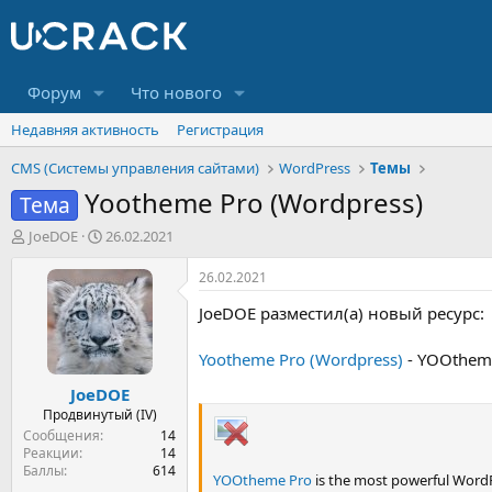
Форум
Что нового
Недавняя активность
Регистрация
CMS (Системы управления сайтами)
WordPress
Темы
Yootheme Pro (Wordpress)
Тема
А
Д
JoeDOE
26.02.2021
в
а
т
т
26.02.2021
о
а
JoeDOE разместил(а) новый ресурс:
р
н
т
а
е
ч
Yootheme Pro (Wordpress)
- YOOtheme
м
а
JoeDOE
ы
л
а
Продвинутый (IV)
Сообщения
14
Реакции
14
Баллы
614
YOOtheme Pro
is the most powerful WordP