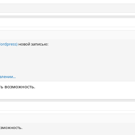
ordpress)
новой записью:
лении...
ть возможность.
озможность.