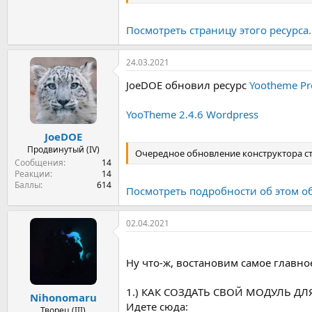
Посмотреть страницу этого ресурса..
24.03.2021
JoeDOE обновил ресурс
Yootheme Pr
YooTheme 2.4.6 Wordpress
JoeDOE
Продвинутый (IV)
Очередное обновление конструктора с
Сообщения
14
Реакции
14
Баллы
614
Посмотреть подробности об этом о
02.04.2021
Ну что-ж, востановим самое главно
1.) КАК СОЗДАТЬ СВОЙ МОДУЛЬ ДЛ
Nihonomaru
Идете сюда:
Творец (III)