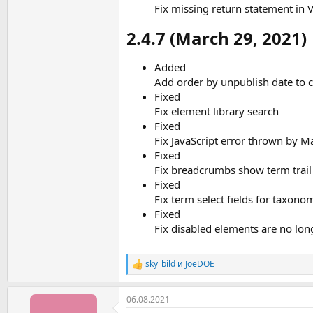
Fix missing return statement in V
2.4.7 (March 29, 2021)​
Added
Add order by unpublish date to c
Fixed
Fix element library search
Fixed
Fix JavaScript error thrown by 
Fixed
Fix breadcrumbs show term trail
Fixed
Fix term select fields for taxon
Fixed
Fix disabled elements are no long
sky_bild
и
JoeDOE
Р
е
а
06.08.2021
к