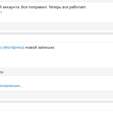
 аккаунта. Все поправил. Теперь все работает.
21
o (Wordpress)
новой записью:
ss
бновлении...