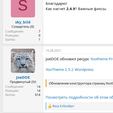
S
ц
Благодарю!
и
и
Как насчет
2.4.9
? Важные фиксы.
:
sky_bild
Созидатель (II)
Сообщения
7
Реакции
0
Баллы
1
16.08.2021
JoeDOE обновил ресурс
Yootheme Pr
YooTheme 2.5.2 Wordpress
JoeDOE
Продвинутый (IV)
Обновление конструктора страниц Yooth
Сообщения
14
Реакции
14
Баллы
614
Посмотреть подробности об этом о
Reza Esfandiari
Р
е