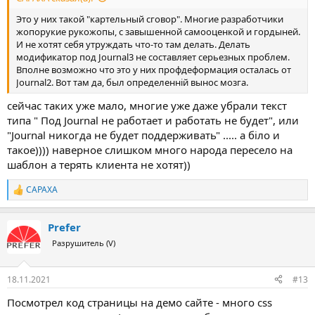
Это у них такой "картельный сговор". Многие разработчики
жопорукие рукожопы, с завышенной самооценкой и гордыней.
И не хотят себя утруждать что-то там делать. Делать
модификатор под Journal3 не составляет серьезных проблем.
Вполне возможно что это у них профдеформация осталась от
Journal2. Вот там да, был определенній вынос мозга.
сейчас таких уже мало, многие уже даже убрали текст
типа " Под Journal не работает и работать не будет", или
"Journal никогда не будет поддерживать" ..... а біло и
такое)))) наверное слишком много народа пересело на
шаблон а терять клиента не хотят))
CAPAXA
Р
е
а
Prefer
к
ц
Разрушитель (V)
и
и
:
18.11.2021
#13
Посмотрел код страницы на демо сайте - много css