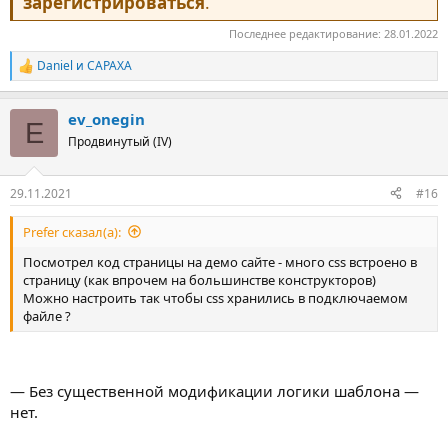
зарегистрироваться
.
Последнее редактирование:
28.01.2022
Daniel
и
CAPAXA
Р
е
а
ev_onegin
к
E
ц
Продвинутый (IV)
и
и
:
29.11.2021
#16
Prefer сказал(а):
Посмотрел код страницы на демо сайте - много css встроено в
страницу (как впрочем на большинстве конструкторов)
Можно настроить так чтобы css хранились в подключаемом
файле ?
— Без существенной модификации логики шаблона —
нет.