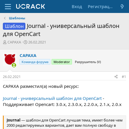
Вход
Регистрация
Шаблоны
Journal - универсальный шаблон
Шаблон
для OpenCart
А
Д
CAPAXA
26.02.2021
в
а
т
т
CAPAXA
о
а
Команда форума
Moderator
Разрушитель (V)
р
н
т
а
е
ч
26.02.2021
#1
м
а
ы
л
CAPAXA разместил(а) новый ресурс:
а
Journal - универсальный шаблон для OpenCart
-
Поддерживает Opencart: 3.0.x, 2.3.0.x, 2.2.0.x, 2.1.x, 2.0.x
Journal
— шаблон для OpenCart лучшая тема, имеет более чем
2000 редактируемых вариантов, дает вам полную свободу в