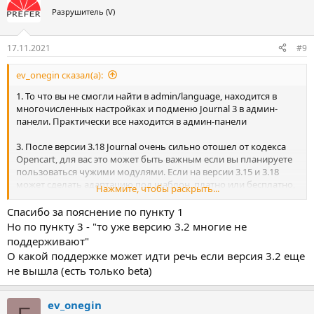
Разрушитель (V)
17.11.2021
#9
ev_onegin сказал(а):
1. То что вы не смогли найти в admin/language, находится в
многочисленных настройках и подменю Journal 3 в админ-
панели. Практически все находится в админ-панели
3. После версии 3.18 Journal очень сильно отошел от кодекса
Opencart, для вас это может быть важным если вы планируете
пользоваться чужими модулями. Если на версии 3.15 и 3.18
может сделать адаптацию под шаблон, платно или бесплатно,
Нажмите, чтобы раскрыть...
то уже версию 3.2 многие не поддерживаю
Спасибо за пояснение по пункту 1
Но по пункту 3 - "то уже версию 3.2 многие не
поддерживают"
О какой поддержке может идти речь если версия 3.2 еще
не вышла (есть только beta)
ev_onegin