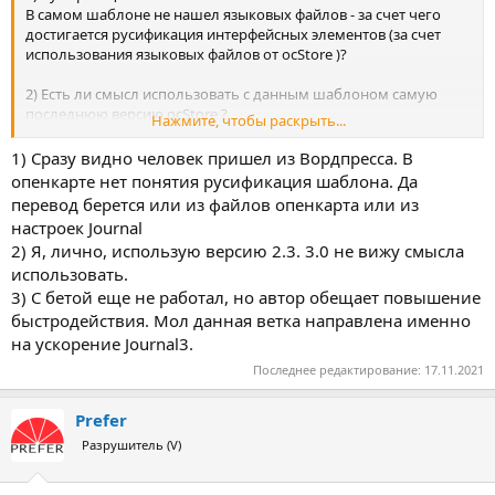
В самом шаблоне не нашел языковых файлов - за счет чего
достигается русификация интерфейсных элементов (за счет
использования языковых файлов от ocStore )?
2) Есть ли смысл использовать с данным шаблоном самую
последнюю версию ocStore ?
Нажмите, чтобы раскрыть...
Так как настройки будут делаться средствами Journal без
правок кода (если проект это позволяет).
1) Сразу видно человек пришел из Вордпресса. В
опенкарте нет понятия русификация шаблона. Да
3) Journal 3.2 beta 15
перевод берется или из файлов опенкарта или из
Есть опыт работы - как с быстродействием и прочие плюшки ?
настроек Journal
2) Я, лично, использую версию 2.3. 3.0 не вижу смысла
использовать.
3) С бетой еще не работал, но автор обещает повышение
быстродействия. Мол данная ветка направлена именно
на ускорение Journal3.
Последнее редактирование:
17.11.2021
Prefer
Разрушитель (V)