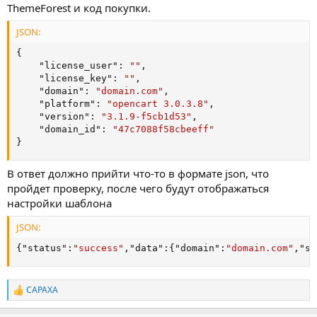
ThemeForest и код покупки.
JSON:
{
"license_user"
:
""
,
"license_key"
:
""
,
"domain"
:
"domain.com"
,
"platform"
:
"opencart 3.0.3.8"
,
"version"
:
"3.1.9-f5cb1d53"
,
"domain_id"
:
"47c7088f58cbeeff"
}
В ответ должно прийти что-то в формате json, что
пройдет проверку, после чего будут отображаться
настройки шаблона
JSON:
{
"status"
:
"success"
,
"data"
:
{
"domain"
:
"domain.com"
,
"st
CAPAXA
Р
е
а