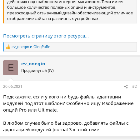
действиях над шаблоном интернет магазином. Тема имеет
большое количество полезных опций и инструментов,
превосходный отзывчивый дизайн обеспечивающий отличное
отображение сайта на различных устройствах.
Посмотреть страницу этого ресурса...
ev_onegin
и
OlegPaRe
Р
е
а
ev_onegin
к
E
ц
Продвинутый (IV)
и
и
:
20.06.2021
#2
Подскажите, если у кого ни будь файлы адаптации
модулей под этот шаблон? Особенно ищу Изображение
опций Pro или Ultimate.
В любом случае было бы здорово, добавлять файлы с
адаптацией модулей Journal 3 к этой теме