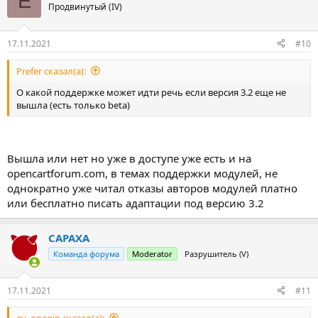
E
Продвинутый (IV)
17.11.2021
#10
Prefer сказал(а):
О какой поддержке может идти речь если версия 3.2 еще не
вышла (есть только beta)
Вышла или нет но уже в доступе уже есть и на
opencartforum.com, в темах поддержки модулей, не
однократно уже читал отказы авторов модулей платно
или бесплатно писать адаптации под версию 3.2
CAPAXA
Команда форума
Moderator
Разрушитель (V)
17.11.2021
#11
ev_onegin сказал(а):