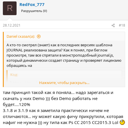
RedFox_777
к
R
ц
Разрушитель (V)
и
и
:
28.12.2021
#18
Daniel сказал(а):
А кто-то смотрел (знает) как в последних версиях шаблона
JOURNAL реализована защита? Как я понял, при беглом
просмотре, там все спрятали в монстроподобный journal.js,
который динамически создает страницу и проверяет лицензию
обращаясь на
Код:
Нажмите, чтобы раскрыть...
https://my.journal-theme.com/api
там принцип такой как я поняла... надо зарегаться и
куда он передает домен, идентификатор пользователя на
скачать у них Demo ))) без Demo работать не
ThemeForest и код покупки.
будет....120%
JSON:
3.1.8 и 3.1.9 как я заметила практически ничем не
отличаются... ну может какую фичу прикрутили, которая
{
нафиг не нужна ))) ну типа как Ps СС 2015 СС2015.3 Lol
"license_user"
:
""
,
"license_key"
:
""
,