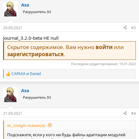
Asa
Разрушитель (V)
20.09.2021
#3
Journal_3.2.0-beta НЕ null
Скрытое содержимое. Вам нужно
войти
или
зарегистрироваться
.
Последнее редактирование:
19.01.2022
CAPAXA
и
Daniel
Р
е
а
Asa
к
ц
Разрушитель (V)
и
и
:
21.09.2021
#4
ev_onegin сказал(а):
Подскажите, если у кого ни будь файлы адаптации модулей