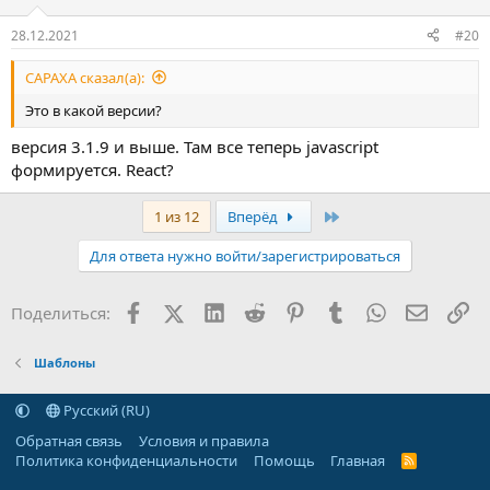
"license_user"
:
""
,
28.12.2021
#20
"license_key"
:
""
,
"domain"
:
"domain.com"
,
CAPAXA сказал(а):
"platform"
:
"opencart 3.0.3.8"
,
"version"
:
"3.1.9-f5cb1d53"
,
Это в какой версии?
"domain_id"
:
"47c7088f58cbeeff"
}
версия 3.1.9 и выше. Там все теперь javascript
формируется. React?
В ответ должно прийти что-то в формате json, что пройдет
проверку, после чего будут отображаться настройки шаблона
Последняя
1 из 12
Вперёд
JSON:
Для ответа нужно войти/зарегистрироваться
{
"status"
:
"success"
,
"data"
:
{
"domain"
:
"domain.com"
,
"
Facebook
X (Twitter)
LinkedIn
Reddit
Pinterest
Tumblr
WhatsApp
Электр
Сс
Поделиться:
Шаблоны
Русский (RU)
Обратная связь
Условия и правила
Политика конфиденциальности
Помощь
Главная
R
S