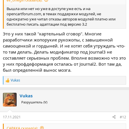
Вышла или нет но уже в доступе уже есть и на
opencartforum.com, в темах поддержки модулей, не
однократно уже читал отказы авторов модулей платно или
бесплатно писать адаптации под версию 3.2
Это у них такой "картельный сговор". Многие
разработчики жопорукие рукожопы, с завышенной
самооценкой и гордыней. И не хотят себя утруждать что-
то там делать. Делать модификатор под Journal3 не
составляет серьезных проблем. Вполне возможно что это
у них профдеформация осталась от Journal2. Вот там да,
был определенній вынос мозга.
Vukas
Р
е
а
Vukas
к
ц
Разрушитель (V)
и
и
:
17.11.2021
#12
CAPAXA сказал(а):