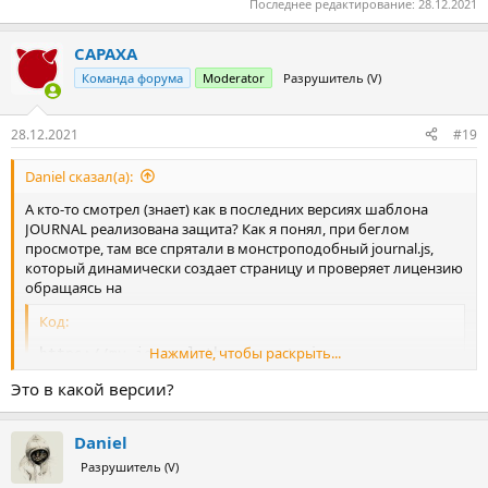
Последнее редактирование:
28.12.2021
"domain"
:
"domain.com"
,
"platform"
:
"opencart 3.0.3.8"
,
CAPAXA
"version"
:
"3.1.9-f5cb1d53"
,
"domain_id"
:
"47c7088f58cbeeff"
Команда форума
Moderator
Разрушитель (V)
}
28.12.2021
#19
В ответ должно прийти что-то в формате json, что пройдет
проверку, после чего будут отображаться настройки шаблона
Daniel сказал(а):
JSON:
А кто-то смотрел (знает) как в последних версиях шаблона
JOURNAL реализована защита? Как я понял, при беглом
{
"status"
:
"success"
,
"data"
:
{
"domain"
:
"domain.com"
,
"
просмотре, там все спрятали в монстроподобный journal.js,
который динамически создает страницу и проверяет лицензию
обращаясь на
Код:
Нажмите, чтобы раскрыть...
https://my.journal-theme.com/api
Это в какой версии?
куда он передает домен, идентификатор пользователя на
ThemeForest и код покупки.
Daniel
JSON:
Разрушитель (V)
{