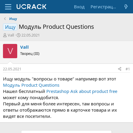
Вход
Регистрация
Ищу
Модуль Product Questions
Ищу
А
Д
Vall
22.05.2021
в
а
т
т
Vall
V
о
а
Творец (III)
р
н
т
а
е
ч
22.05.2021
#1
м
а
ы
л
Ищу модуль "вопросы о товаре" например вот этот
а
Модуль Product Questions
Нашел бесплатный
Prestashop Ask about product free
может кому понадобится.
Первый для меня более интересен, там вопросы и
ответы отображаются прямо в карточке товара и их
видят все посетители.