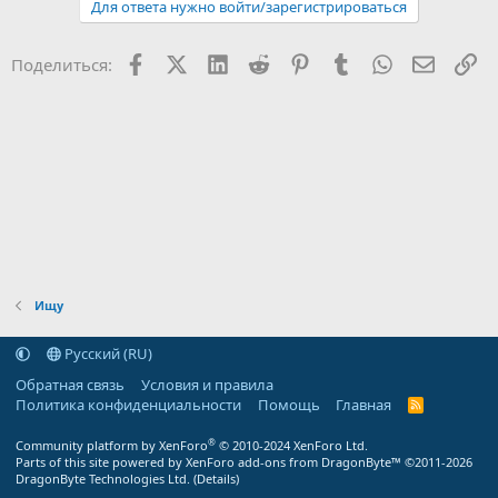
Для ответа нужно войти/зарегистрироваться
Facebook
X (Twitter)
LinkedIn
Reddit
Pinterest
Tumblr
WhatsApp
Электр
Сс
Поделиться:
Ищу
Русский (RU)
Обратная связь
Условия и правила
Политика конфиденциальности
Помощь
Главная
R
S
S
®
Community platform by XenForo
© 2010-2024 XenForo Ltd.
Parts of this site powered by
XenForo add-ons from DragonByte™
©2011-2026
DragonByte Technologies Ltd.
(
Details
)