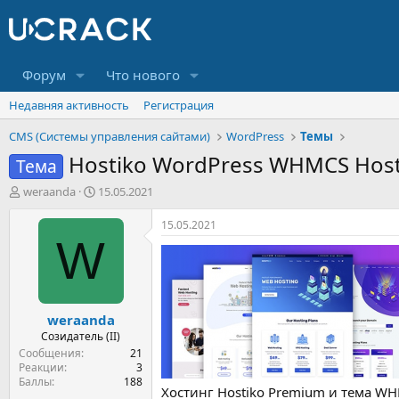
Форум
Что нового
Недавняя активность
Регистрация
CMS (Системы управления сайтами)
WordPress
Темы
Hostiko WordPress WHMCS Hos
Тема
А
Д
weraanda
15.05.2021
в
а
т
т
15.05.2021
о
а
W
р
н
т
а
е
ч
м
а
weraanda
ы
л
а
Созидатель (II)
Сообщения
21
Реакции
3
Баллы
188
Хостинг Hostiko Premium и тема W