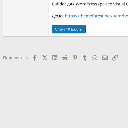
Builder для WordPress (ранее Visual C
Демо:
https://themeforest.net/item/
Facebook
X (Twitter)
LinkedIn
Reddit
Pinterest
Tumblr
WhatsApp
Электрон
Ссыл
Поделиться: