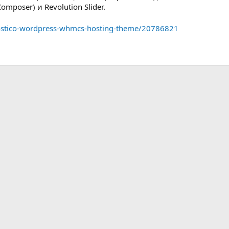
omposer) и Revolution Slider.
hostico-wordpress-whmcs-hosting-theme/20786821
ная почта
ка