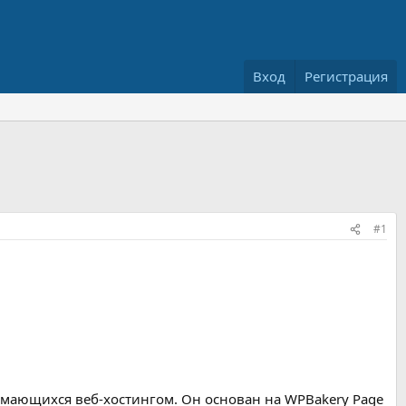
Вход
Регистрация
#1
имающихся веб-хостингом. Он основан на WPBakery Page