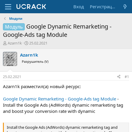
Вход
Регистрация
Модули
Google Dynamic Remarketing -
Модуль
Google-Ads tag Module
А
Д
Azarn1k
25.02.2021
в
а
т
т
Azarn1k
о
а
Разрушитель (V)
р
н
т
а
е
ч
25.02.2021
#1
м
а
ы
л
Azarn1k разместил(а) новый ресурс:
а
Google Dynamic Remarketing - Google-Ads tag Module
-
Install the Google Ads (AdWords) dynamic remarketing tag
and boost your conversion rate with dynamic
Install the Google Ads (AdWords) dynamic remarketing tag and