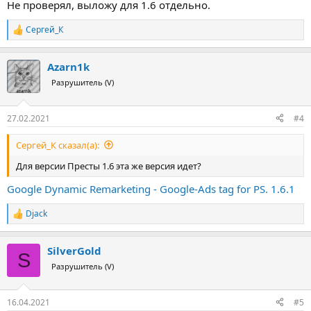
Не проверял, выложу для 1.6 отдельно.
Сергей_К
Р
е
а
Azarn1k
к
ц
Разрушитель (V)
и
и
:
27.02.2021
#4
Сергей_К сказал(а):
Для версии Престы 1.6 эта же версия идет?
Google Dynamic Remarketing - Google-Ads tag for PS. 1.6.1
Djack
Р
е
а
SilverGold
к
S
ц
Разрушитель (V)
и
и
:
16.04.2021
#5