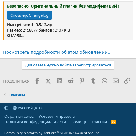
Безопасно. Оригинальный плагин без модификаций !
Спойлер:
Changelog
Имя: jet-search-3.5.13.zip
Размер: 2158077 байтов : 2107 KiB
SHA256...
Посмотреть подробности об этом обновлении...
Для ответа нужно войти/зарегистрироваться
Facebook
X (Twitter)
LinkedIn
Reddit
Pinterest
Tumblr
WhatsApp
Электр
Сс
Поделиться:
Плагины
Русский (RU)
Обратная связь
Условия и правила
Политика конфиденциальности
Помощь
Главная
R
S
S
®
Community platform by XenForo
© 2010-2024 XenForo Ltd.