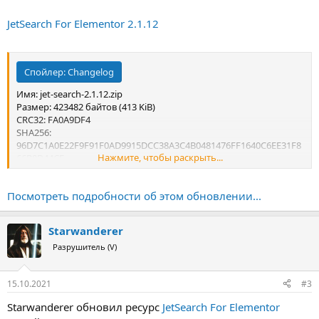
JetSearch For Elementor 2.1.12
Спойлер:
Changelog
Имя: jet-search-2.1.12.zip
Размер: 423482 байтов (413 KiB)
CRC32: FA0A9DF4
SHA256:
96D7C1A0E22F9F91F0AD9915DCC38A3C4B0481476FF1640C6EE31F8
Нажмите, чтобы раскрыть...
66B9D44CE
SHA1: 220988E4739C2C1A6ECA623F19367E35BE239260
Посмотреть подробности об этом обновлении...
Starwanderer
Разрушитель (V)
15.10.2021
#3
Starwanderer обновил ресурс
JetSearch For Elementor