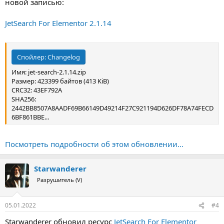
новой записью:
JetSearch For Elementor 2.1.14
Спойлер:
Changelog
Имя: jet-search-2.1.14.zip
Размер: 423399 байтов (413 KiB)
CRC32: 43EF792A
SHA256:
2442BB8507A8AADF69B66149D49214F27C921194D626DF78A74FECD
6BF861BBE...
Посмотреть подробности об этом обновлении...
Starwanderer
Разрушитель (V)
05.01.2022
#4
Starwanderer обновил ресурс
JetSearch For Elementor