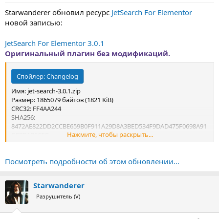
Starwanderer обновил ресурс
JetSearch For Elementor
новой записью:
JetSearch For Elementor 3.0.1
Оригинальный плагин без модификаций.
Спойлер:
Changelog
Имя: jet-search-3.0.1.zip
Размер: 1865079 байтов (1821 KiB)
CRC32: FF4AA244
SHA256:
8472AE822DD2CCBE659B0F911A29D8A3BED534F9DAD475F0698A91
Нажмите, чтобы раскрыть...
CC7D1B8C5B
SHA1: 5F70879A39FA3B9B50A7034572FBE33C2F91DE84
Посмотреть подробности об этом обновлении...
Starwanderer
Разрушитель (V)