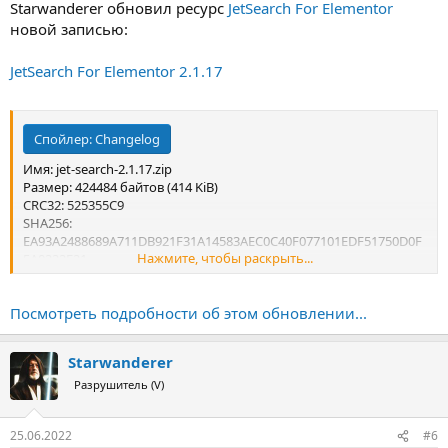
Starwanderer обновил ресурс
JetSearch For Elementor
новой записью:
JetSearch For Elementor 2.1.17
Спойлер:
Changelog
Имя: jet-search-2.1.17.zip
Размер: 424484 байтов (414 KiB)
CRC32: 525355C9
SHA256:
EA93A2488689A711DB921F31A14583AEC0C40F077101EDF51750D0F
Нажмите, чтобы раскрыть...
5A0222F21
SHA1: 4ECA857DF554D9A877648469820AF285F17DB14E
Посмотреть подробности об этом обновлении...
Starwanderer
Разрушитель (V)
25.06.2022
#6