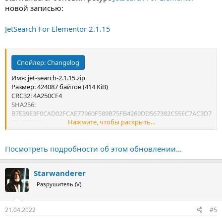
новой записью:
JetSearch For Elementor 2.1.15
Спойлер:
Changelog
Имя: jet-search-2.1.15.zip
Размер: 424087 байтов (414 KiB)
CRC32: 4A250CF4
SHA256:
B7E39E3F0CAD02FCAE77960F589B75FB4269DD567382C55EC7AC3D7
Нажмите, чтобы раскрыть...
E2AF8B489
SHA1: 9CF6AF1C4A22FA472819D1D14F9071D84D4536CD
Посмотреть подробности об этом обновлении...
Starwanderer
Разрушитель (V)
21.04.2022
#5