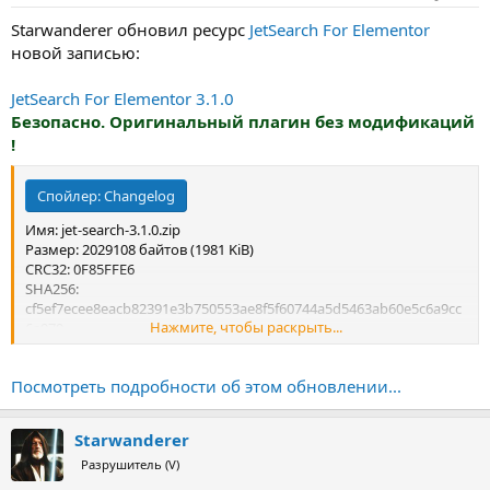
Starwanderer обновил ресурс
JetSearch For Elementor
новой записью:
JetSearch For Elementor 3.1.0
Безопасно. Оригинальный плагин без модификаций
!
Спойлер:
Changelog
Имя: jet-search-3.1.0.zip
Размер: 2029108 байтов (1981 KiB)
CRC32: 0F85FFE6
SHA256:
cf5ef7ecee8eacb82391e3b750553ae8f5f60744a5d5463ab60e5c6a9cc
Нажмите, чтобы раскрыть...
6a979
SHA1: 5ea5bf9cbdd0cad75ede9cac3d26159f7b5fb4dc
Посмотреть подробности об этом обновлении...
Starwanderer
Разрушитель (V)