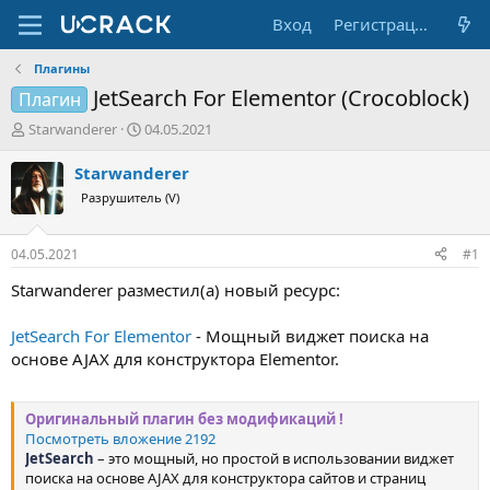
Вход
Регистрация
Плагины
JetSearch For Elementor (Crocoblock)
Плагин
А
Д
Starwanderer
04.05.2021
в
а
т
т
Starwanderer
о
а
Разрушитель (V)
р
н
т
а
е
ч
04.05.2021
#1
м
а
ы
л
Starwanderer разместил(а) новый ресурс:
а
JetSearch For Elementor
- Мощный виджет поиска на
основе AJAX для конструктора Elementor.
Оригинальный плагин без модификаций !
Посмотреть вложение 2192
JetSearch
– это мощный, но простой в использовании виджет
поиска на основе AJAX для конструктора сайтов и страниц