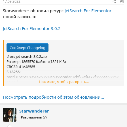
17.09.2022
#8
Starwanderer обновил ресурс
JetSearch For Elementor
новой записью:
JetSearch For Elementor 3.0.2
Спойлер:
Changelog
Имя: jet-search-3.0.2.zip
Размер: 1865570 байтов (1821 KiB)
CRC32: 41A48585
SHA256:
bacd315e6e18951a263589ab056ccada67cbf22af4172f8555ea538698
Нажмите, чтобы раскрыть...
eb895f
SHA1: 883b1582e60437703422e53b33eb632e0149bbf2
Посмотреть подробности об этом обновлении...
Starwanderer
Разрушитель (V)