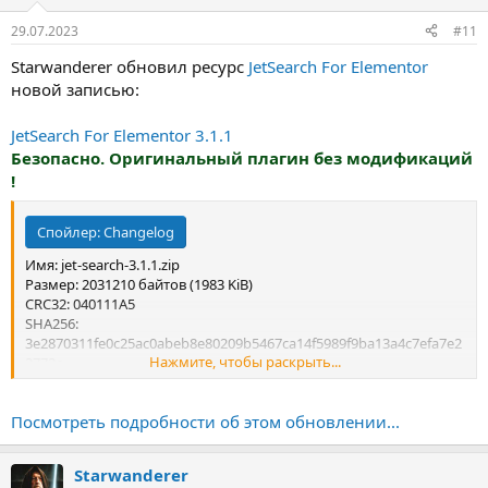
29.07.2023
#11
Starwanderer обновил ресурс
JetSearch For Elementor
новой записью:
JetSearch For Elementor 3.1.1
Безопасно. Оригинальный плагин без модификаций
!
Спойлер:
Changelog
Имя: jet-search-3.1.1.zip
Размер: 2031210 байтов (1983 KiB)
CRC32: 040111A5
SHA256:
3e2870311fe0c25ac0abeb8e80209b5467ca14f5989f9ba13a4c7efa7e2
Нажмите, чтобы раскрыть...
2772c
SHA1: 045ea1e736822c0af33386839c18f102798cc052
Посмотреть подробности об этом обновлении...
Starwanderer