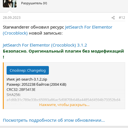
Разрушитель (V)
28.09.2023
#12
Starwanderer обновил ресурс
JetSearch For Elementor
(Crocoblock)
новой записью:
JetSearch For Elementor (Crocoblock) 3.1.2
Безопасно. Оригинальный плагин без модификаций
!
Спойлер:
Changelog
Имя: jet-search-3.1.2.zip
Размер: 2052238 байтов (2004 KiB)
CRC32: 2BF5413E
SHA256:
a1d6b31c789e33bc65093a86ac5d0870b648a44854d4594b73352bd4
Нажмите, чтобы раскрыть...
51465ede
SHA1...
Посмотреть подробности об этом обновлении...