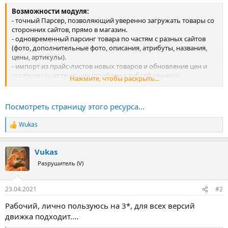
Возможности модуля:
- точный Парсер, позволяющий уверенно загружать товары со
сторонних сайтов, прямо в магазин.
- одновременный парсинг товара по частям с разных сайтов
(фото, дополнительные фото, описания, атрибуты, названия,
цены, артикулы).
- импорт из прайс-листов новых товаров и обновление цен и
остатков существующих (проблема дублей решена).
Нажмите, чтобы раскрыть...
- универсальный SEO-шаблон для автоматического
формирования мета-данных, описаний и названий фото, УРЛ-
ов.
Посмотреть страницу этого ресурса...
- автоматический выбор...
Wukas
Р
е
а
Vukas
к
ц
Разрушитель (V)
и
и
:
23.04.2021
#2
Рабочий, лично пользуюсь на 3*, для всех версий
движка подходит....