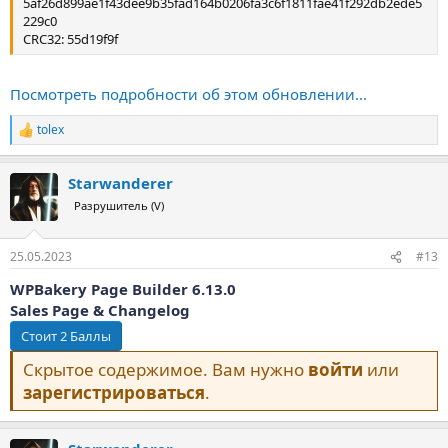
5af26d899ae1f43dee9b35fad164b0206fa3c6f1811fae41f292db2ede5
229c0
CRC32: 55d19f9f
Посмотреть подробности об этом обновлении...
tolex
Р
е
а
Starwanderer
к
ц
Разрушитель (V)
и
и
:
25.05.2023
#13
WPBakery Page Builder 6.13.0
Sales Page & Changelog
Скрытое содержимое. Вам нужно
войти
или
зарегистрироваться
.