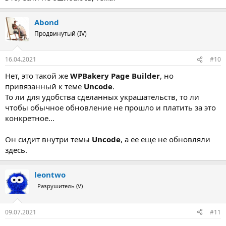
Abond
Продвинутый (IV)
16.04.2021
#10
Нет, это такой же
WPBakery Page Builder
, но
привязанный к теме
Uncode
.
То ли для удобства сделанных украшательств, то ли
чтобы обычное обновление не прошло и платить за это
конкретное...
Он сидит внутри темы
Uncode
, а ее еще не обновляли
здесь.
leontwo
Разрушитель (V)
09.07.2021
#11