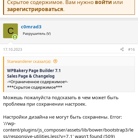
Скрытое содержимое. Вам нужно
войти
или
зарегистрироваться
.
c0mrad3
C
Разрушитель (V)
17.10.2023
#16
Starwanderer сказал(а):
WPBakery Page Builder 7.1
Sales Page & Changelog
-=Ограниченное содержимое=-
***Скрытое содержимое***
Можешь пожалуйста подсказать в чем может быть
проблема при сохранении настроек.
Настройки дизайна не могут быть сохранены. Error:
'//wp-
content/plugins/js_composer/assets/lib/bower/bootstrap3/le
ss/responsive-utilities.less?v=7.1' wasn't found (509)