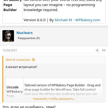
Page
layout you can imagine – no programming
Builder
knowledge required.
Version 6.6.0 | By
Michael M - WPBakery.com
Nuclears
Разрушитель (V)
15.04.2021
#9
Abond сказал(а):
А может встречался?
Tailored version of WPBakery Page Builder - Drag and
Uncode
drop page builder for WordPress. Take full control
WPBakery
over your WordPress site, build any layout you can
Page
imagine – no programming knowledge required.
Нажмите, чтобы раскрыть...
Builder
Это, если не ошибаюсь, тема?
Version 6.6.0 | By
Michael M - WPBakery.com