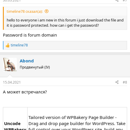
30.03.2021
#7
timeline78 сказал(а):
hello to everyone i am new in this forum i just download the file and
it is password protected. how can i get the password?
Password is forum domain
timeline78
Р
е
а
Abond
к
ц
Продвинутый (IV)
и
и
:
15.04.2021
#8
А может встречался?
Tailored version of WPBakery Page Builder -
Uncode
Drag and drop page builder for WordPress. Take
WPBakery
full control over your WordPress site, build any