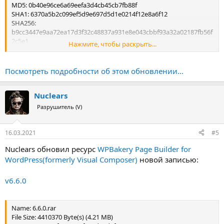
MD5: 0b40e96ce6a69eefa3d4cb45cb7fb88f
SHA1: 6370a5b2c099ef5d9e697d5d1e0214f12e8a6f12
SHA256:
b9cc3447e9aa72ea17d3f32c48837a931e8e043cbbf93a32a02187fb56f
2c5e1
Нажмите, чтобы раскрыть...
CRC32: 7fb82938
Посмотреть подробности об этом обновлении...
Nuclears
Разрушитель (V)
16.03.2021
#5
Nuclears обновил ресурс
WPBakery Page Builder for
WordPress(formerly Visual Composer)
новой записью:
v6.6.0
Name: 6.6.0.rar
File Size: 4410370 Byte(s) (4.21 MB)