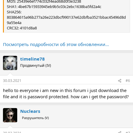
MD5: 25439e6ef774c032f4ead68d0f3e3238
SHA1: 4be67b15933945eb9b5c03c2ebc1638ba5fd2a4c
SHA256:
803864615a96b277a26e223dbcf990137e62dbfba3521bbac45496d8d
9a55e4a
CRC32: 4101d8a8
Посмотреть подробности об этом обновлении...
timeline78
Продвинутый (IV)
30.03.2021
#6
hello to everyone i am new in this forum i just download the
file and it is password protected. how can i get the password?
Nuclears
Разрушитель (V)