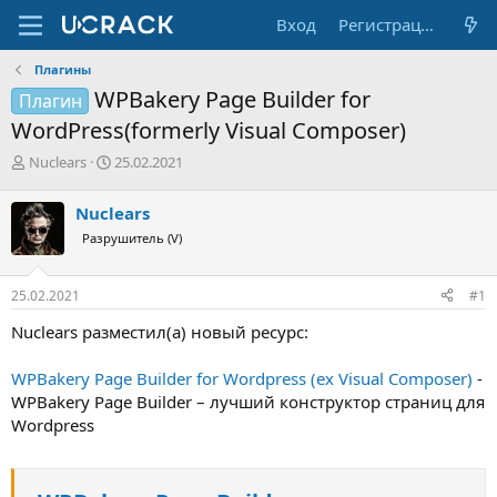
Вход
Регистрация
Плагины
WPBakery Page Builder for
Плагин
WordPress(formerly Visual Composer)
А
Д
Nuclears
25.02.2021
в
а
т
т
Nuclears
о
а
Разрушитель (V)
р
н
т
а
е
ч
25.02.2021
#1
м
а
ы
л
Nuclears разместил(а) новый ресурс:
а
WPBakery Page Builder for Wordpress (ex Visual Composer)
-
WPBakery Page Builder – лучший конструктор страниц для
Wordpress