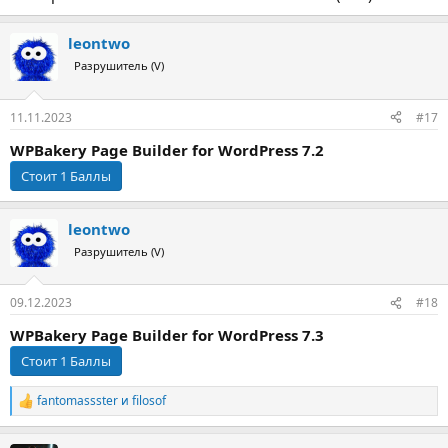
leontwo
Разрушитель (V)
11.11.2023
#17
WPBakery Page Builder for WordPress 7.2
leontwo
Разрушитель (V)
09.12.2023
#18
WPBakery Page Builder for WordPress 7.3
fantomassster
и
filosof
Р
е
а