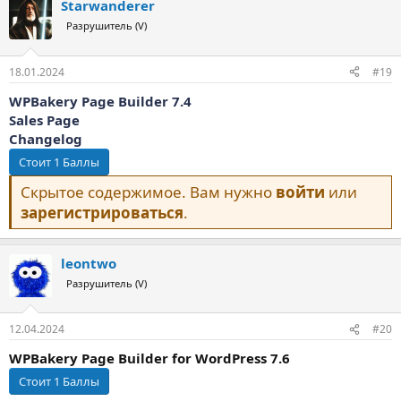
Starwanderer
к
ц
Разрушитель (V)
и
и
:
18.01.2024
#19
WPBakery Page Builder 7.4
Sales Page
Changelog
Скрытое содержимое. Вам нужно
войти
или
зарегистрироваться
.
leontwo
Разрушитель (V)
12.04.2024
#20
WPBakery Page Builder for WordPress 7.6