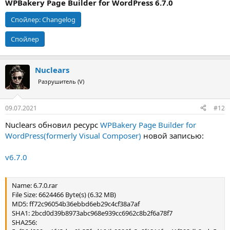
WPBakery Page Builder for WordPress 6.7.0
Спойлер:
Changelog
Спойлер
Nuclears
Разрушитель (V)
09.07.2021
#12
Nuclears обновил ресурс
WPBakery Page Builder for
WordPress(formerly Visual Composer)
новой записью:
v6.7.0
Name: 6.7.0.rar
File Size: 6624466 Byte(s) (6.32 MB)
MD5: ff72c96054b36ebbd6eb29c4cf38a7af
SHA1: 2bcd0d39b8973abc968e939cc6962c8b2f6a78f7
SHA256: