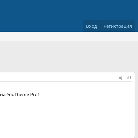
Вход
Регистрация
#1
 на YooTheme Pro!