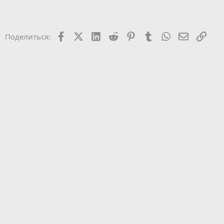
Facebook
X (Twitter)
LinkedIn
Reddit
Pinterest
Tumblr
WhatsApp
Электрон
Ссыл
Поделиться: