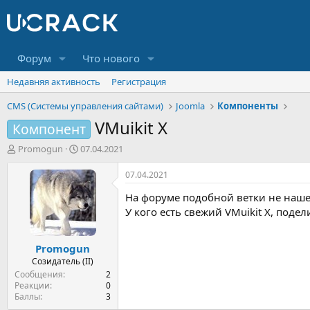
Форум
Что нового
Недавняя активность
Регистрация
CMS (Системы управления сайтами)
Joomla
Компоненты
VMuikit X
Компонент
А
Д
Promogun
07.04.2021
в
а
т
т
07.04.2021
о
а
На форуме подобной ветки не нашел
р
н
т
а
У кого есть свежий VMuikit X, поде
е
ч
м
а
Promogun
ы
л
а
Созидатель (II)
Сообщения
2
Реакции
0
Баллы
3