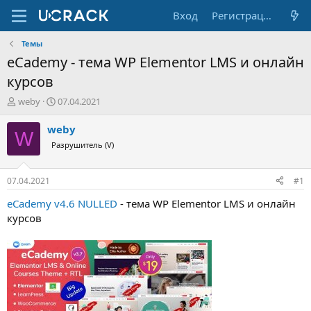
Вход
Регистрация
Темы
eCademy - тема WP Elementor LMS и онлайн
курсов
А
Д
weby
07.04.2021
в
а
т
т
weby
W
о
а
Разрушитель (V)
р
н
т
а
е
ч
07.04.2021
#1
м
а
ы
л
eCademy v4.6 NULLED
- тема WP Elementor LMS и онлайн
а
курсов