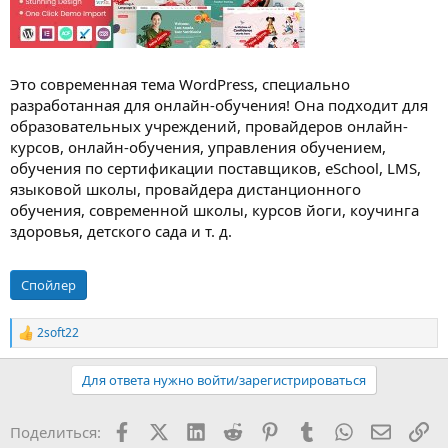
Это современная тема WordPress, специально
разработанная для онлайн-обучения! Она подходит для
образовательных учреждений, провайдеров онлайн-
курсов, онлайн-обучения, управления обучением,
обучения по сертификации поставщиков, eSchool, LMS,
языковой школы, провайдера дистанционного
обучения, современной школы, курсов йоги, коучинга
здоровья, детского сада и т. д.
Спойлер
2soft22
Р
е
а
Для ответа нужно войти/зарегистрироваться
к
ц
и
Facebook
X (Twitter)
LinkedIn
Reddit
Pinterest
Tumblr
WhatsApp
Электр
Сс
Поделиться:
и