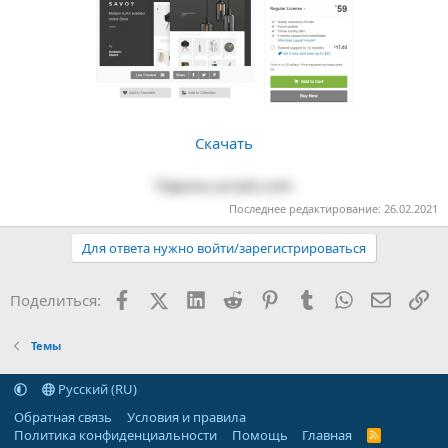
Скачать
Пароль:ucrack.com
Последнее редактирование:
26.02.2021
Для ответа нужно войти/зарегистрироваться
Facebook
X (Twitter)
LinkedIn
Reddit
Pinterest
Tumblr
WhatsApp
Электр
Сс
Поделиться:
Темы
Русский (RU)
Обратная связь
Условия и правила
Политика конфиденциальности
Помощь
Главная
R