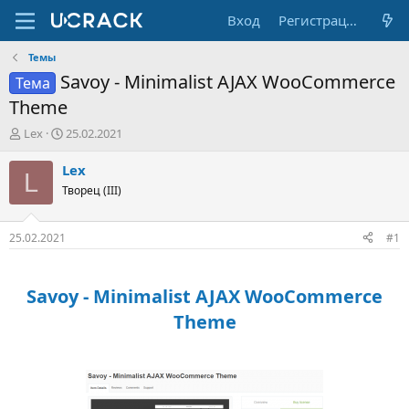
Вход
Регистрация
Темы
Savoy - Minimalist AJAX WooCommerce
Тема
Theme
А
Д
Lex
25.02.2021
в
а
т
т
Lex
L
о
а
Творец (III)
р
н
т
а
е
ч
25.02.2021
#1
м
а
ы
л
а
Savoy - Minimalist AJAX WooCommerce
Theme