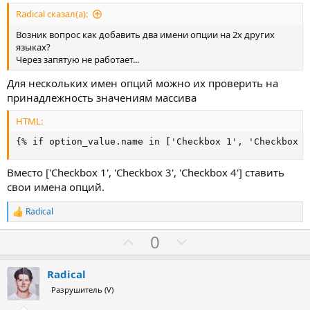
Radical сказал(а):
Возник вопрос как добавить два имени опции на 2х других
языках?
Через запятую не работает...
Для нескольких имен опций можно их проверить на
принадлежность значениям массива
HTML:
{% if option_value.name in ['Checkbox 1', 'Checkbox 3
Вместо ['Checkbox 1', 'Checkbox 3', 'Checkbox 4'] ставить
свои имена опций.
Radical
Р
е
З
П
0
а
к
а
р
ц
о
и
Radical
и
т
Разрушитель (V)
:
и