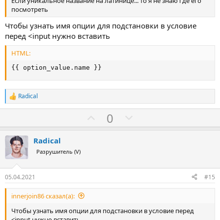
Если уникальное название на латинице... то я не знаю где его
посмотреть
Чтобы узнать имя опции для подстановки в условие
перед <input нужно вставить
HTML:
{{ option_value.name }}
Radical
Р
е
З
П
0
а
к
а
р
ц
о
и
Radical
и
т
Разрушитель (V)
:
и
в
05.04.2021
#15
innerjoin86 сказал(а):
Чтобы узнать имя опции для подстановки в условие перед
<input нужно вставить