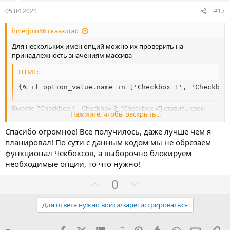
в
05.04.2021
#17
innerjoin86 сказал(а):
Для нескольких имен опций можно их проверить на
принадлежность значениям массива
HTML:
{% if option_value.name in ['Checkbox 1', 'Checkbox
Вместо ['Checkbox 1', 'Checkbox 3', 'Checkbox 4'] ставить свои
Нажмите, чтобы раскрыть...
имена опций.
Спасибо огромное! Все получилось, даже лучше чем я
планировал! По сути с данным кодом мы не обрезаем
функционал Чекбоксов, а выборочно блокируем
необходимые опции, то что нужно!
З
П
0
а
р
о
Для ответа нужно войти/зарегистрироваться
т