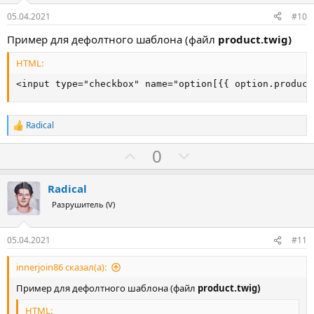
в
05.04.2021
#10
Пример для дефолтного шаблона (файл
product.twig)
HTML:
<input type="checkbox" name="option[{{ option.product
Radical
Р
е
З
П
0
а
к
а
р
ц
о
и
Radical
и
т
Разрушитель (V)
:
и
в
05.04.2021
#11
innerjoin86 сказал(а):
Пример для дефолтного шаблона (файл
product.twig)
HTML: