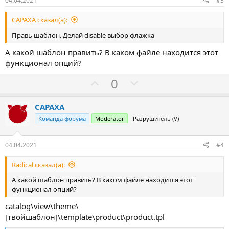
04.04.2021
#3
CAPAXA сказал(а):
Правь шаблон. Делай disable выбор флажка
А какой шаблон править? В каком файле находится этот
функционал опций?
З
П
0
а
р
о
CAPAXA
т
Команда форума
Moderator
Разрушитель (V)
и
в
04.04.2021
#4
Radical сказал(а):
А какой шаблон править? В каком файле находится этот
функционал опций?
catalog\view\theme\
[твойшаблон]\template\product\product.tpl