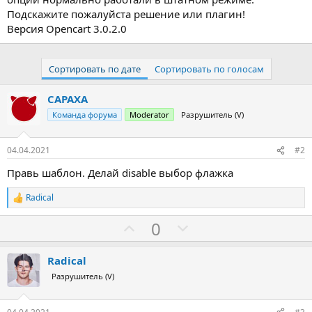
Подскажите пожалуйста решение или плагин!
Версия Opencart 3.0.2.0
Сортировать по дате
Сортировать по голосам
CAPAXA
Команда форума
Moderator
Разрушитель (V)
04.04.2021
#2
Правь шаблон. Делай disable выбор флажка
Radical
Р
е
З
П
0
а
к
а
р
ц
о
и
Radical
и
т
Разрушитель (V)
:
и
в