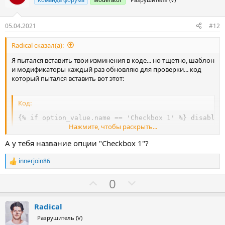
т
и
в
05.04.2021
#12
Radical сказал(а):
Я пытался вставить твои изминения в коде... но тщетно, шаблон
и модификаторы каждый раз обновляю для проверки... код
который пытался вставить вот этот:
Код:
{% if option_value.name == 'Checkbox 1' %} disabled
Нажмите, чтобы раскрыть...
А у тебя название опции "Checkbox 1"?
innerjoin86
Р
е
З
П
0
а
к
а
р
ц
о
и
Radical
и
т
Разрушитель (V)
: