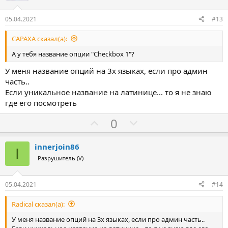
и
в
05.04.2021
#13
CAPAXA сказал(а):
А у тебя название опции "Checkbox 1"?
У меня название опций на 3х языках, если про админ
часть..
Если уникальное название на латинице... то я не знаю
где его посмотреть
З
П
0
а
р
о
innerjoin86
I
т
Разрушитель (V)
и
в
05.04.2021
#14
Radical сказал(а):
У меня название опций на 3х языках, если про админ часть..