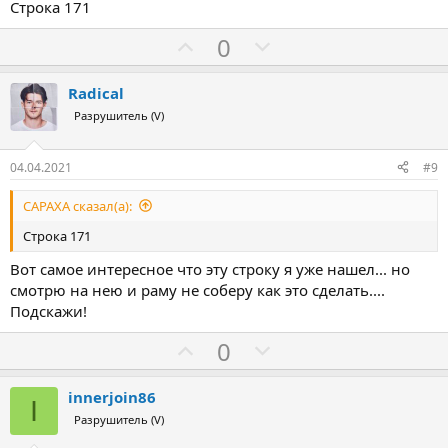
Строка 171
З
П
0
а
р
о
Radical
т
Разрушитель (V)
и
в
04.04.2021
#9
CAPAXA сказал(а):
Строка 171
Вот самое интересное что эту строку я уже нашел... но
смотрю на нею и раму не соберу как это сделать....
Подскажи!
З
П
0
а
р
о
innerjoin86
I
т
Разрушитель (V)
и