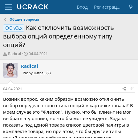
Вход
Регистрация
Общие вопросы
Как отключить возможность
OC v3.х
выбора опций определенному типу
опций?
А
Д
Radical
04.04.2021
в
а
т
т
Radical
о
а
Разрушитель (V)
р
н
т
а
е
ч
04.04.2021
#1
м
а
ы
л
Возник вопрос, каким образом возможно отключить
а
выбор определенноого типа опций в карточке товара? В
моем случае это "Флажок". Нужно, что бы клиент не мог
выбрать эту опцию, но что бы мог ее увидеть. Задача
показать под ценой товара список цветовой палитры в
комплекте товара, но при этом, что бы другие типы
опций нормально работали в штатном режиме.