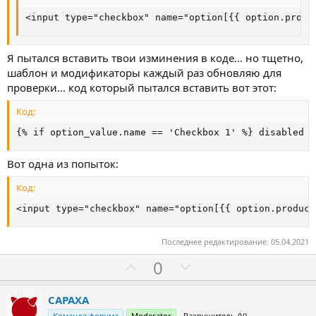
<input type="checkbox" name="option[{{ option.produ
Я пытался вставить твои изминения в коде... но тщетно,
шаблон и модификаторы каждый раз обновляю для
проверки... код который пытался вставить вот этот:
Код:
{% if option_value.name == 'Checkbox 1' %} disabled {
Вот одна из попыток:
Код:
<input type="checkbox" name="option[{{ option.product
Последнее редактирование:
05.04.2021
З
П
0
а
р
о
CAPAXA
Команда форума
Moderator
Разрушитель (V)