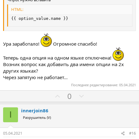
HTML:
{{ option_value.name }}
Ура заработало!
Огромное спасибо!
Теперь одна опция на одном языке отключена!
Возник вопрос как добавить два имени опции на 2х
других языках?
Через запятую не работает...
Последнее редактирование:
05.04.2021
З
П
0
а
р
о
innerjoin86
I
т
Разрушитель (V)
и
в
05.04.2021
#16