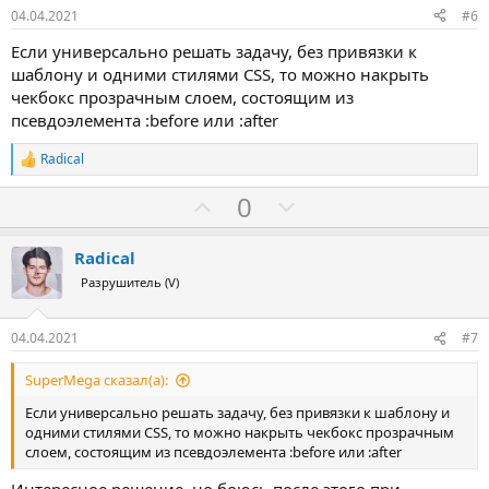
в
04.04.2021
#6
Если универсально решать задачу, без привязки к
шаблону и одними стилями CSS, то можно накрыть
чекбокс прозрачным слоем, состоящим из
псевдоэлемента :before или :after
Radical
Р
е
З
П
0
а
к
а
р
ц
о
и
Radical
и
т
Разрушитель (V)
:
и
в
04.04.2021
#7
SuperMega сказал(а):
Если универсально решать задачу, без привязки к шаблону и
одними стилями CSS, то можно накрыть чекбокс прозрачным
слоем, состоящим из псевдоэлемента :before или :after
Интересное решение, но боюсь после этого при