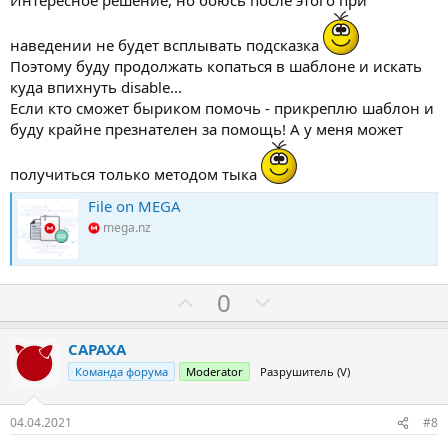
наведении не будет всплывать подсказка
Поэтому буду продолжать копаться в шаблоне и искать
куда впихнуть disable...
Если кто сможет быриком помочь - прикреплю шаблон и
буду крайне презнателен за помощь! А у меня может
получиться только методом тыка
File on MEGA
mega.nz
З
П
0
а
р
о
CAPAXA
т
Команда форума
Moderator
Разрушитель (V)
и
в
04.04.2021
#8