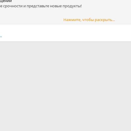
бщений
е срочности и представьте новые продукты!
Нажмите, чтобы раскрыть...
.
.
ная почта
ка