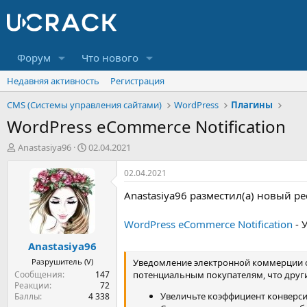
Форум
Что нового
Недавняя активность
Регистрация
CMS (Системы управления сайтами)
WordPress
Плагины
WordPress eCommerce Notification
А
Д
Anastasiya96
02.04.2021
в
а
т
т
02.04.2021
о
а
Anastasiya96 разместил(а) новый ре
р
н
т
а
е
ч
WordPress eCommerce Notification
- 
м
а
Anastasiya96
ы
л
а
Разрушитель (V)
Уведомление электронной коммерции от
Сообщения
147
потенциальным покупателям, что друг
Реакции
72
Увеличьте коэффициент конверси
Баллы
4 338