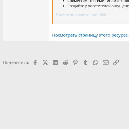
Совместим со всеми типами соо
Создайте у посетителей ощущени
Посмотреть вложение 1006
Уведомление электронной коммерции..
Посмотреть страницу этого ресурса..
Facebook
X (Twitter)
LinkedIn
Reddit
Pinterest
Tumblr
WhatsApp
Электрон
Ссыл
Поделиться: