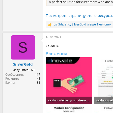
A perfect solution for customers who are h
Посмотреть страницу этого ресурса..
rus_3ds
,
and
,
SilverGold
и ещё 1 человек
Р
е
а
16.04.2021
к
S
ц
скринс
и
и
Вложения
:
SilverGold
Разрушитель (V)
Сообщения
117
Реакции
43
Баллы
81
cash-on-delivery-with-fee-surcharge-plus-cod.jpg
35,2 КБ · Просмотры: 7
66,8 КБ · П