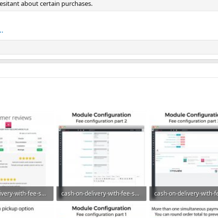
esitant about certain purchases.
.
cash-on-delivery-with-fee-surcharge-plus-cod_001.jpg
cash-on-delivery-with-fee-surcharge-plus-cod_002.jpg
росмотры: 8
66,6 КБ · Просмотры: 7
68,7 КБ · Просмотры: 7