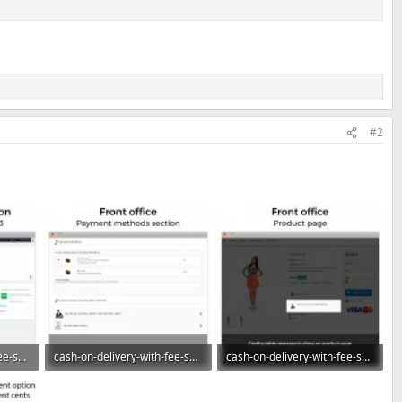
#2
cash-on-delivery-with-fee-surcharge-plus-cod_003.jpg
cash-on-delivery-with-fee-surcharge-plus-cod_004.jpg
cash-on-delivery-with-fee-surcharge-plus-cod_005.jpg
56,6 КБ · Просмотры: 6
54,9 КБ · Просмотры: 7