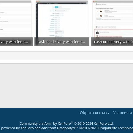
cash-on-delivery-with-fee-surcharge-plus-cod_007.jpg
cash-on-delivery-with-fee-surcharge-plus-cod_008.jpg
росмотры: 5
60,7 КБ · Просмотры: 4
82,5 КБ · Просмотры: 7
ная почта
ка
Обратная связь
Условия и
®
Community platform by XenForo
© 2010-2024 XenForo Ltd.
ite powered by
XenForo add-ons from DragonByte™
©2011-2026
DragonByte Technolog