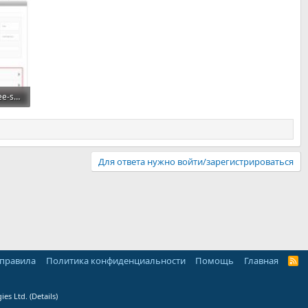
cash-on-delivery-with-fee-surcharge-plus-cod_009.jpg
Для ответа нужно войти/зарегистрироваться
 правила
Политика конфиденциальности
Помощь
Главная
R
S
S
ies Ltd.
(
Details
)