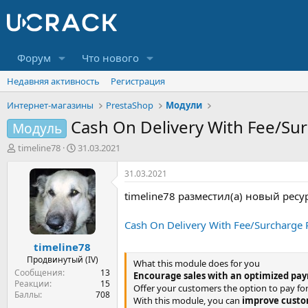
Форум
Что нового
Недавняя активность
Регистрация
Интернет-магазины
PrestaShop
Модули
Cash On Delivery With Fee/Su
Модуль
А
Д
timeline78
31.03.2021
в
а
т
т
31.03.2021
о
а
timeline78 разместил(а) новый ресур
р
н
т
а
е
ч
Cash On Delivery With Fee/Surcharge 
м
а
timeline78
ы
л
а
Продвинутый (IV)
What this module does for you
Сообщения
13
Encourage sales with an optimized pa
Реакции
15
Offer your customers the option to pay for 
Баллы
708
With this module, you can
improve custo