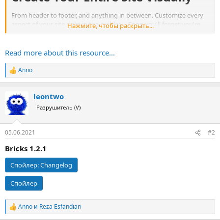
From header to footer, and anything in between. Customize every
aspect of your site right in the builder ... Soon you'll forget you're
Нажмите, чтобы раскрыть...
using WordPress ;)
Insert dynamic data. Edit & preview multiple breakpoints for a fully
responsive website optimized for mobile.
Read more about this resource...
Lots of smart features to help you build better sites in less time.
Anno
Р
е
а
leontwo
к
ц
Разрушитель (V)
и
и
:
05.06.2021
#2
Bricks 1.2.1
Спойлер:
Changelog
Спойлер
Anno
и
Reza Esfandiari
Р
е