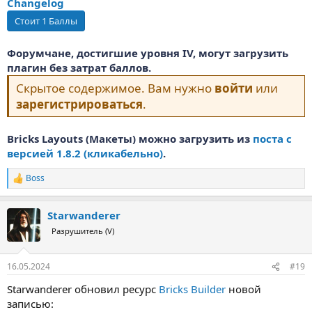
Changelog
Форумчане, достигшие уровня IV, могут загрузить
плагин без затрат баллов.
Скрытое содержимое. Вам нужно
войти
или
зарегистрироваться
.
Bricks Layouts (Макеты) можно загрузить из
поста с
версией 1.8.2 (кликабельно)
.
Boss
Р
е
а
Starwanderer
к
ц
Разрушитель (V)
и
и
:
16.05.2024
#19
Starwanderer обновил ресурс
Bricks Builder
новой
записью: