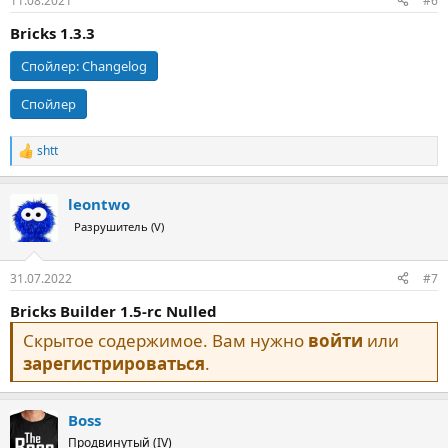
11.08.2021
#6
Bricks 1.3.3
Спойлер:
Changelog
Спойлер
shtt
Р
е
а
leontwo
к
ц
Разрушитель (V)
и
и
:
31.07.2022
#7
Bricks Builder 1.5-rc Nulled
Скрытое содержимое. Вам нужно
войти
или
зарегистрироваться
.
Boss
Продвинутый (IV)