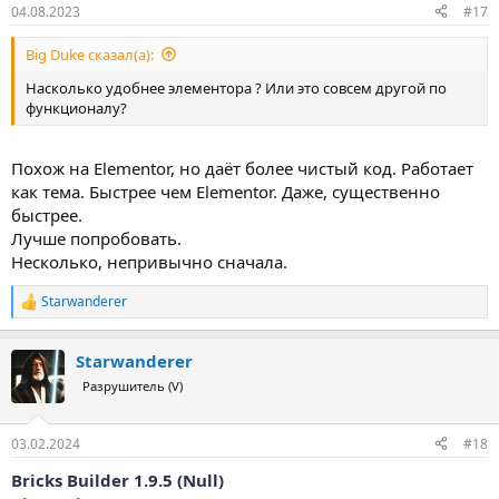
04.08.2023
#17
Big Duke сказал(а):
Насколько удобнее элементора ? Или это совсем другой по
функционалу?
Похож на Elementor, но даёт более чистый код. Работает
как тема. Быстрее чем Elementor. Даже, существенно
быстрее.
Лучше попробовать.
Несколько, непривычно сначала.
Starwanderer
Р
е
а
Starwanderer
к
ц
Разрушитель (V)
и
и
:
03.02.2024
#18
Bricks Builder 1.9.5 (Null)