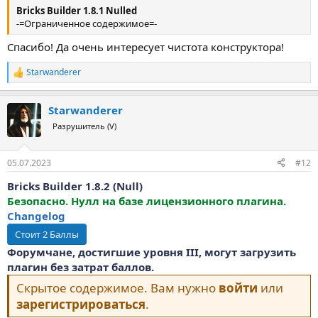
Bricks Builder 1.8.1 Nulled
-=Ограниченное содержимое=-
Спасибо! Да очень интересует чистота конструктора!
Starwanderer
Р
е
а
Starwanderer
к
ц
Разрушитель (V)
и
и
:
05.07.2023
#12
Bricks Builder 1.8.2 (Null)
Безопасно. Нулл на базе лицензионного плагина.
Changelog
Форумчане, достигшие уровня III, могут загрузить
плагин без затрат баллов.
Скрытое содержимое. Вам нужно
войти
или
зарегистрироваться
.