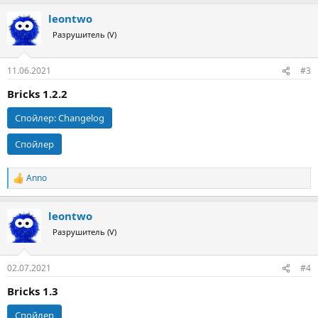
а
leontwo
к
ц
Разрушитель (V)
и
и
:
11.06.2021
#3
Bricks 1.2.2
Спойлер:
Changelog
Спойлер
Anno
Р
е
а
leontwo
к
ц
Разрушитель (V)
и
и
:
02.07.2021
#4
Bricks 1.3
Спойлер