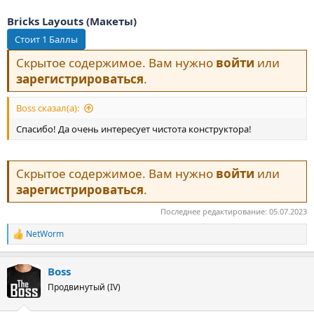
Bricks Layouts (Макеты)
Скрытое содержимое. Вам нужно
войти
или
зарегистрироваться
.
Boss сказал(а):
Спасибо! Да очень интересует чистота конструктора!
Скрытое содержимое. Вам нужно
войти
или
зарегистрироваться
.
Последнее редактирование:
05.07.2023
NetWorm
Р
е
а
Boss
к
ц
Продвинутый (IV)
и
и