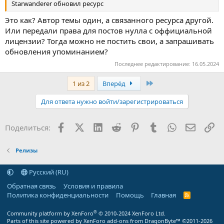
Starwanderer обновил ресурс
Это как? Автор темы один, а связанного ресурса другой.
Или передали права для постов нулла с оффициальной
лицензии? Тогда можно не постить свои, а запрашивать
обновления упоминанием?
Последнее редактирование:
16.05.2024
Последняя
1 из 2
Вперёд
Для ответа нужно войти/зарегистрироваться
Facebook
X (Twitter)
LinkedIn
Reddit
Pinterest
Tumblr
WhatsApp
Электр
Сс
Поделиться:
Релизы
Русский (RU)
Обратная связь
Условия и правила
Политика конфиденциальности
Помощь
Главная
R
S
S
®
Community platform by XenForo
© 2010-2024 XenForo Ltd.
Parts of this site powered by
XenForo add-ons from DragonByte™
©2011-2026