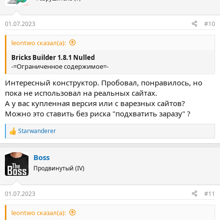
и
и
:
01.07.2023
#10
leontwo сказал(а):
Bricks Builder 1.8.1 Nulled
-=Ограниченное содержимое=-
Интересный конструктор. Пробовал, понравилось, но
пока не использовал на реальных сайтах.
А у вас купленная версия или с варезных сайтов?
Можно это ставить без риска "подхватить заразу" ?
Starwanderer
Р
е
а
Boss
к
ц
Продвинутый (IV)
и
и
:
01.07.2023
#11
leontwo сказал(а):