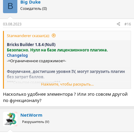
Big Duke
к
B
ц
Созидатель (II)
и
и
:
03.08.2023
#16
Starwanderer сказал(а):
Bricks Builder 1.8.4 (Null)
Безопасно. Нулл на базе лицензионного плагина.
Changelog
-=Ограниченное содержимое=-
Форумчане, достигшие уровня IV, могут загрузить плагин
без затрат баллов.
***Скрытое содержимое***
Нажмите, чтобы раскрыть...
Bricks Layouts (Макеты) можно загрузить из
поста с
Насколько удобнее элементора ? Или это совсем другой
версией 1.8.2 (кликабельно)
.
по функционалу?
NetWorm
Разрушитель (V)