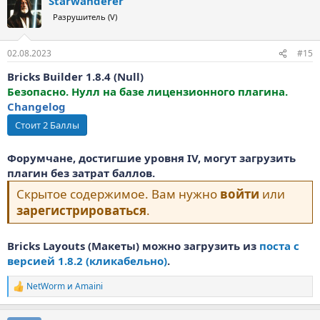
Starwanderer
Разрушитель (V)
02.08.2023
#15
Bricks Builder 1.8.4 (Null)
Безопасно. Нулл на базе лицензионного плагина.
Changelog
Форумчане, достигшие уровня IV, могут загрузить
плагин без затрат баллов.
Скрытое содержимое. Вам нужно
войти
или
зарегистрироваться
.
Bricks Layouts (Макеты) можно загрузить из
поста с
версией 1.8.2 (кликабельно)
.
NetWorm
и
Amaini
Р
е
а