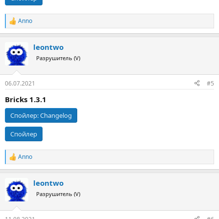
Anno
Р
е
а
leontwo
к
ц
Разрушитель (V)
и
и
:
06.07.2021
#5
Bricks 1.3.1
Спойлер:
Changelog
Спойлер
Anno
Р
е
а
leontwo
к
ц
Разрушитель (V)
и
и
: