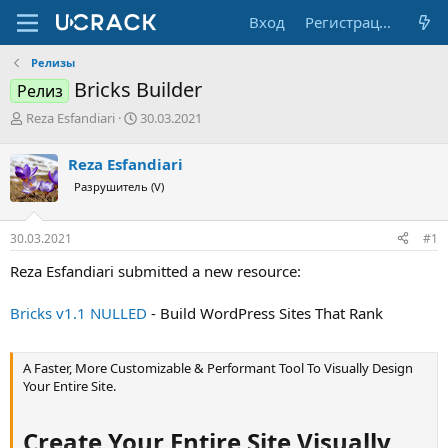
Вход
Регистрация
Релизы
Bricks Builder
Релиз
А
Д
Reza Esfandiari
30.03.2021
в
а
т
т
Reza Esfandiari
о
а
Разрушитель (V)
р
н
т
а
е
ч
30.03.2021
#1
м
а
ы
л
Reza Esfandiari submitted a new resource:
а
Bricks v1.1 NULLED
- Build WordPress Sites That Rank
A Faster, More Customizable & Performant Tool To Visually Design
Your Entire Site.
Create Your Entire Site Visually​