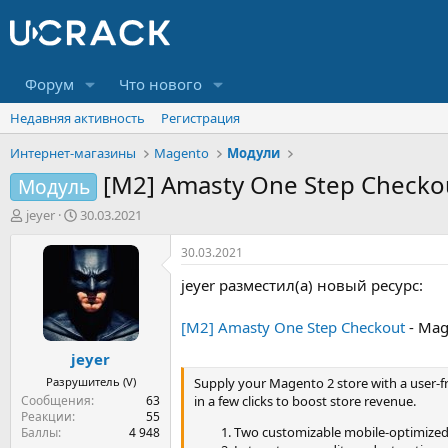
Форум
Что нового
Недавняя активность
Регистрация
Интернет-магазины
Magento
Модули
[M2] Amasty One Step Checko
Модуль
А
Д
jeyer
30.03.2021
в
а
т
т
30.03.2021
о
а
jeyer разместил(а) новый ресурс:
р
н
т
а
е
ч
[M2] Amasty One Step Checkout
- Mag
м
а
jeyer
ы
л
а
Разрушитель (V)
Supply your Magento 2 store with a user-f
Сообщения
63
in a few clicks to boost store revenue.
Реакции
55
Two customizable mobile-optimize
Баллы
4 948