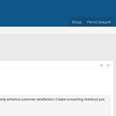
Вход
Регистрация
#1
ily enhance customer satisfaction. Create converting checkout just