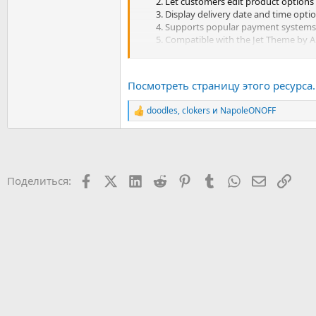
Let customers edit product options
Display delivery date and time opt
Supports popular payment systems
Compatible with the Jet Theme by 
Посмотреть страницу этого ресурса..
doodles
,
clokers
и
NapoleONOFF
Р
е
а
к
ц
и
Facebook
X (Twitter)
LinkedIn
Reddit
Pinterest
Tumblr
WhatsApp
Электрон
Ссыл
Поделиться:
и
: