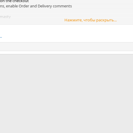
 on the checkout
ions, enable Order and Delivery comments
Amasty
Нажмите, чтобы раскрыть...
.
ная почта
ка