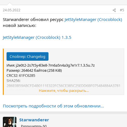
24.05.2022
#5
Starwanderer обновил ресурс
JetStyleManager (Crocoblock)
новой записью:
JetStyleManager (Crocoblock) 1.3.5
Спойлер:
Changelog
Имя: j2e0t2-2s7t5y4l3e8-7m6a5n4a3g7e1r7.1.3.5u.7z
Размер: 264642 байтов (258 KiB)
CRC32: 61FC6285
SHA256:
2B6E0B59ABCFD4B0111E322FC56CE385C25EDD6BF075484884A3781
Нажмите, чтобы раскрыть...
A1014385B
SHA1: 015DED74E2EDF1C0238137B78925103B099307E4
Посмотреть подробности об этом обновлении...
Starwanderer
Разрушитель (V)