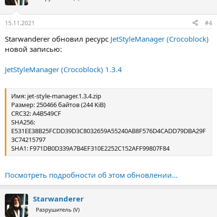
15.11.2021
#4
Starwanderer обновил ресурс
JetStyleManager (Crocoblock)
новой записью:
JetStyleManager (Crocoblock) 1.3.4
Имя: jet-style-manager.1.3.4.zip
Размер: 250466 байтов (244 KiB)
CRC32: A4B549CF
SHA256:
E531EE38B25FCDD39D3C8032659A55240AB8F576D4CADD79DBA29F
3C74215797
SHA1: F971DB0D339A7B4EF310E2252C152AFF99807F84
Посмотреть подробности об этом обновлении...
Starwanderer
Разрушитель (V)