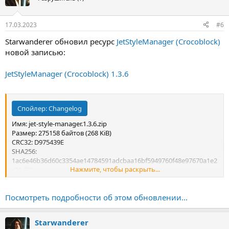
17.03.2023
#6
Starwanderer обновил ресурс
JetStyleManager (Crocoblock)
новой записью:
JetStyleManager (Crocoblock) 1.3.6
Спойлер:
Changelog
Имя: jet-style-manager.1.3.6.zip
Размер: 275158 байтов (268 KiB)
CRC32: D975439E
SHA256:
1ac6e46b36d60c3354ae14784591adcbaa16bf5949760f48e97670a1e2
Нажмите, чтобы раскрыть...
c21d80
SHA1: 115a842a3b970d1635db83e2a0b7a2d58b44b379
Посмотреть подробности об этом обновлении...
Starwanderer