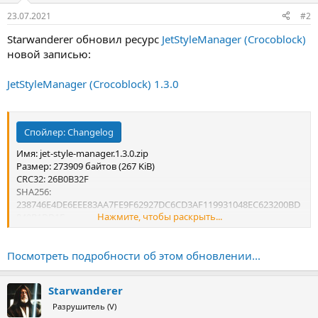
:
23.07.2021
#2
Starwanderer обновил ресурс
JetStyleManager (Crocoblock)
новой записью:
JetStyleManager (Crocoblock) 1.3.0
Спойлер:
Changelog
Имя: jet-style-manager.1.3.0.zip
Размер: 273909 байтов (267 KiB)
CRC32: 26B0B32F
SHA256:
238746E4DE6EEE83AA7FE9F62927DC6CD3AF119931048EC623200BD
Нажмите, чтобы раскрыть...
849B1DD1F
SHA1: E9054C1073E9483124BD2EB060E1F4FDCB131A7E
Посмотреть подробности об этом обновлении...
Starwanderer
Разрушитель (V)