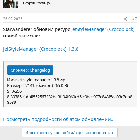
Разрушитель (V)
26.07.2025
#7
Starwanderer обновил ресурс
JetStyleManager (Crocoblock)
новой записью:
JetStyleManager (Crocoblock) 1.3.8
Спойлер:
Changelog
Имя: jet-style-manager.1.3.8.zip
Размер: 271415 байтов (265 KiB)
SHA256:
8f39785e1df4f552567232bd3ff94f060cd5fc9bec977e843f5aa03c7db8
8589
Посмотреть подробности об этом обновлении...
Для ответа нужно войти/зарегистрироваться