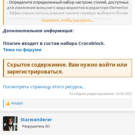
- Определите определенный набор настроек стилей, доступных
для изменения внешнего вида виджетов в редакторе Elementor.
- Эффективное использование памяти сервера: выберите более
низкий уровень нагрузки редактора с определенными
Нажмите, чтобы раскрыть...
настройками стиля и одновременно увеличьте
производительность вашего...
Дополнительная информация:
Плагин входит в состав набора Crocoblock.
Тема на форуме
Скрытое содержимое. Вам нужно
войти
или
зарегистрироваться
.
Посмотреть страницу этого ресурса...
Последнее редактирование:
24.05.2022
Amaini
Р
е
а
Starwanderer
к
ц
Разрушитель (V)
и
и