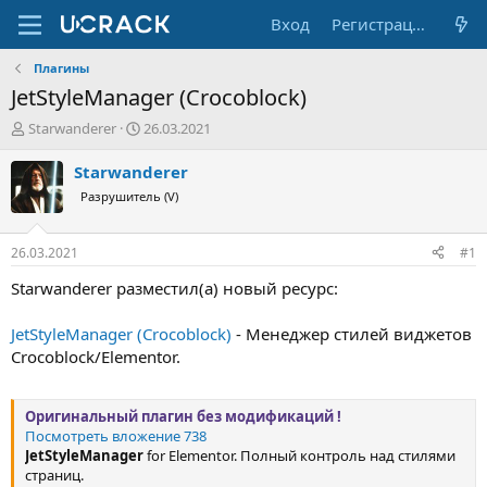
Вход
Регистрация
Плагины
JetStyleManager (Crocoblock)
А
Д
Starwanderer
26.03.2021
в
а
т
т
Starwanderer
о
а
Разрушитель (V)
р
н
т
а
е
ч
26.03.2021
#1
м
а
ы
л
Starwanderer разместил(а) новый ресурс:
а
JetStyleManager (Crocoblock)
- Менеджер стилей виджетов
Crocoblock/Elementor.
Оригинальный плагин без модификаций !
Посмотреть вложение 738
JetStyleManager
for Elementor. Полный контроль над стилями
страниц.