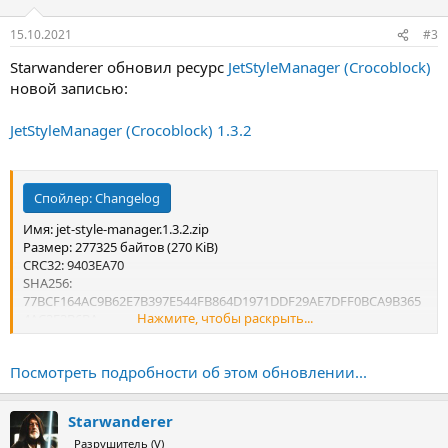
15.10.2021
#3
Starwanderer обновил ресурс
JetStyleManager (Crocoblock)
новой записью:
JetStyleManager (Crocoblock) 1.3.2
Спойлер:
Changelog
Имя: jet-style-manager.1.3.2.zip
Размер: 277325 байтов (270 KiB)
CRC32: 9403EA70
SHA256:
77BCF164AC9B62E7B397E544FB864D1971DDF29AE7DFF0BCA9B365
Нажмите, чтобы раскрыть...
4AC3E3B6BA
SHA1: 8D69A246A9BC2F16FB036E37B6D828CF7778004B
Посмотреть подробности об этом обновлении...
Starwanderer
Разрушитель (V)