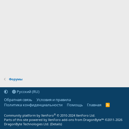
Форумы
Русский (RU)
Обратная связь
Условия и правила
Политика конфиденциальности
Помощь
Главная
R
S
S
®
Community platform by XenForo
© 2010-2024 XenForo Ltd.
Parts of this site powered by
XenForo add-ons from DragonByte™
©2011-2026
DragonByte Technologies Ltd.
(
Details
)