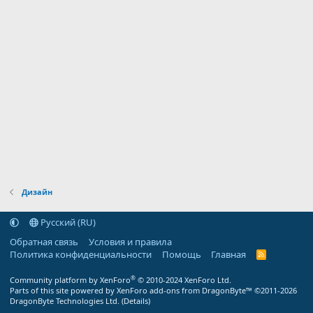
Дизайн
Русский (RU)
Обратная связь
Условия и правила
Политика конфиденциальности
Помощь
Главная
R
S
S
®
Community platform by XenForo
© 2010-2024 XenForo Ltd.
Parts of this site powered by
XenForo add-ons from DragonByte™
©2011-2026
DragonByte Technologies Ltd.
(
Details
)