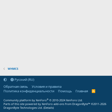
WHMCS
Русский (RU)
Обратная связь
Условия и правила
Политика конфиденциальности
Помощь
Главная
R
S
S
®
Community platform by XenForo
© 2010-2024 XenForo Ltd.
Parts of this site powered by
XenForo add-ons from DragonByte™
©2011-2026
DragonByte Technologies Ltd.
(
Details
)