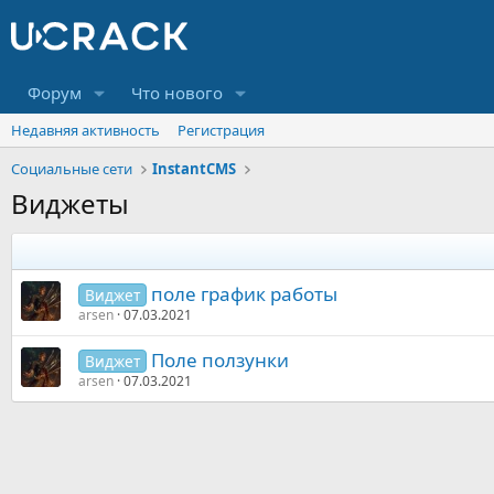
Форум
Что нового
Недавняя активность
Регистрация
Социальные сети
InstantCMS
Виджеты
поле график работы
Виджет
arsen
07.03.2021
Поле ползунки
Виджет
arsen
07.03.2021