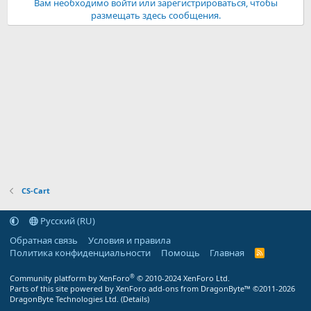
Вам необходимо войти или зарегистрироваться, чтобы
размещать здесь сообщения.
CS-Cart
Русский (RU)
Обратная связь
Условия и правила
Политика конфиденциальности
Помощь
Главная
R
S
S
®
Community platform by XenForo
© 2010-2024 XenForo Ltd.
Parts of this site powered by
XenForo add-ons from DragonByte™
©2011-2026
DragonByte Technologies Ltd.
(
Details
)